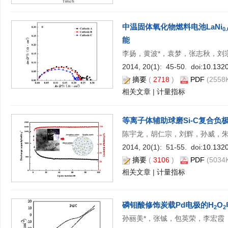
中温固体氧化物燃料电池LaNi
0.
能
李扬，黄波*，袁梦，张志秋，刘
2014, 20(1): 45-50. doi:
10.1320
摘要
(
2718
)
PDF
(2558K
相关文章
|
计量指标
等离子体辅助球磨Si-C复合负
陈宇龙，胡仁宗，刘辉，孙威，朱
2014, 20(1): 51-55. doi:
10.1320
摘要
(
3106
)
PDF
(5034K
相关文章
|
计量指标
磷钼酸修饰炭载Pd电极的H
O
2
2
孙丽美*，张铖，包英荣，李宏霞