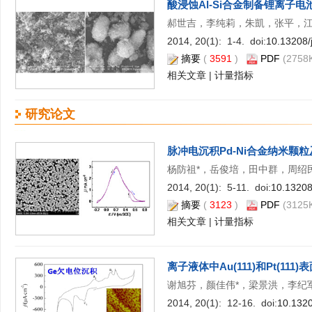
酸浸蚀Al-Si合金制备锂离子
郝世吉，李纯莉，朱凱，张平，江
2014, 20(1): 1-4. doi:
10.13208/
摘要
(
3591
)
PDF
(2758K
相关文章
|
计量指标
研究论文
脉冲电沉积Pd-Ni合金纳米颗
杨防祖*，岳俊培，田中群，周绍
2014, 20(1): 5-11. doi:
10.13208
摘要
(
3123
)
PDF
(3125K
相关文章
|
计量指标
离子液体中Au(111)和Pt(11
谢旭芬，颜佳伟*，梁景洪，李纪
2014, 20(1): 12-16. doi:
10.1320