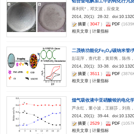
铝合金电解加工中的钝化行为
蒋利民*，邓文波，应俊龙
2014, 20(1): 28-32. doi:
10.1320
摘要
(
3047
)
PDF
(1639K
相关文章
|
计量指标
二茂铁功能化Fe
O
/碳纳米管
3
4
彭花萍，查代君，黄郑隽，陈伟，
2014, 20(1): 33-38. doi:
10.1320
摘要
(
3511
)
PDF
(3876K
相关文章
|
计量指标
烟气吸收液中亚硝酸铵的电化
芦永红，董小波，王丽莎，刘燕，
2014, 20(1): 39-44. doi:
10.1320
摘要
(
2529
)
PDF
(1057K
相关文章
|
计量指标