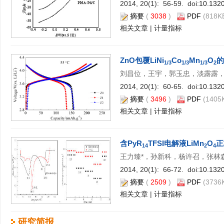
2014, 20(1): 56-59. doi:
10.1320
摘要
(
3038
)
PDF
(818KB
相关文章
|
计量指标
ZnO包覆LiNi
Co
Mn
O
的
1/3
1/3
1/3
2
刘昌位，王宇，郭玉忠，淡露露，
2014, 20(1): 60-65. doi:
10.1320
摘要
(
3496
)
PDF
(1405K
相关文章
|
计量指标
含PyR
TFSI电解液LiMn
O
正
14
2
4
王力臻*，孙新科，杨许召，张林
2014, 20(1): 66-72. doi:
10.1320
摘要
(
2509
)
PDF
(3736K
相关文章
|
计量指标
研究简报