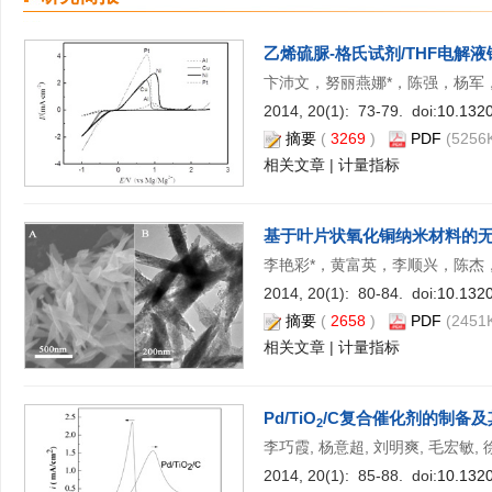
乙烯硫脲-格氏试剂/THF电解
卞沛文，努丽燕娜*，陈强，杨军
2014, 20(1): 73-79. doi:
10.1320
摘要
(
3269
)
PDF
(5256K
相关文章
|
计量指标
基于叶片状氧化铜纳米材料的
李艳彩*，黄富英，李顺兴，陈杰
2014, 20(1): 80-84. doi:
10.1320
摘要
(
2658
)
PDF
(2451K
相关文章
|
计量指标
Pd/TiO
/C复合催化剂的制备
2
李巧霞, 杨意超, 刘明爽, 毛宏敏,
2014, 20(1): 85-88. doi:
10.1320