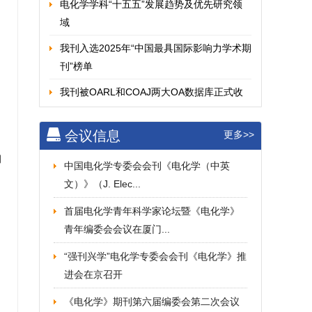
电化学学科“十五五”发展趋势及优先研究领
域
我刊入选2025年“中国最具国际影响力学术期
刊”榜单
我刊被OARL和COAJ两大OA数据库正式收
录！
会议信息
更多>>
第六届电化学期刊优秀论文奖评奖结果
期
J. Electrochem.首次进入SJR期刊排名Q1...
中国电化学专委会会刊《电化学（中英
文）》（J. Elec...
对电化学专委会会刊J. Electrochem.的贡献
将...
首届电化学青年科学家论坛暨《电化学》
青年编委会会议在厦门...
《电化学（中英文）》入选《科技期刊世界
》
影响力指数（WJC...
“强刊兴学”电化学专委会会刊《电化学》推
进会在京召开
《电化学（中英文）》入选2024年“中国国际
影响力优秀学...
《电化学》期刊第六届编委会第二次会议