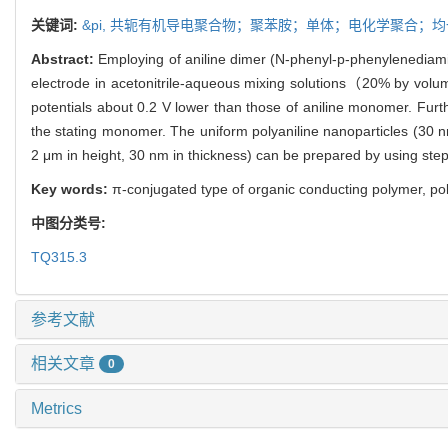
关键词:
&pi,
共轭有机导电聚合物；聚苯胺；单体；电化学聚合；均
Abstract:
Employing of aniline dimer (N-phenyl-p-phenylenediami
electrode in acetonitrile-aqueous mixing solutions（20% by vol
potentials about 0.2 V lower than those of aniline monomer. Furth
the stating monomer. The uniform polyaniline nanoparticles (30 n
2 μm in height, 30 nm in thickness) can be prepared by using s
Key words:
π-conjugated type of organic conducting polymer, po
中图分类号:
TQ315.3
参考文献
相关文章
0
Metrics