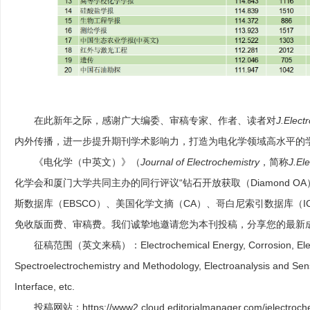
在此新年之际，感谢广大编委、审稿专家、作者、读者对
J.Elect
内外传播
，
进一步提升期刊学术影响力
，
打造为
电化学领域高水平的
《
电化学（中英文）
》
（
Journal of Electrochemistry
，
简称
J.El
化学会
和
厦门大学
共同
主办的同行评议
“
钻石开放获取（
Diamond OA
斯数据库（
EBSCO
）、美国化学文摘（
CA
）、哥白尼索引数据库（
I
免收版面费、审稿费。我们诚挚地邀请您为本刊投稿，分享您的最新
征稿范围
（英文来稿）
：
Electrochemical Energy, Corrosion, Ele
Spectroelectrochemistry and Methodology, Electroanalysis and Sen
Interface, etc.
投稿网站：
https://www2.cloud.editorialmanager.com/jelectroch