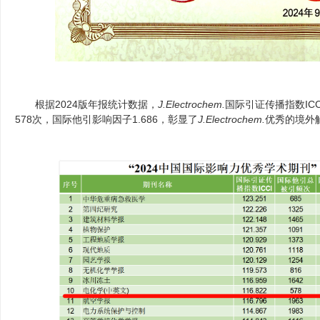
根据
2024
版年报统计数据，
J.Electrochem.
国际引证传播指数
ICC
578
次，国际他引影响因子
1.686
，
彰显了
J.Electrochem.
优秀的境外