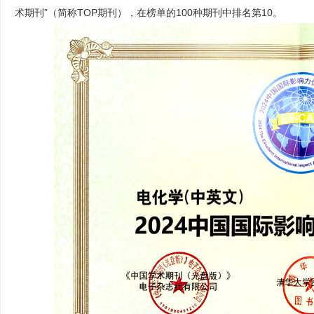
术期刊
”
（简称
TOP
期刊）
，在
榜单的
100
种期刊中排名第
10
。