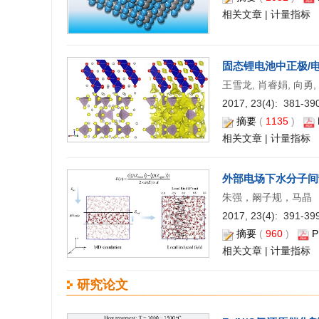
相关文章
|
计量指标
固态锂电池中正极/
王雪龙, 肖睿娟, 向勇,
2017, 23(4): 381-390
摘要
(
1135
)
相关文章
|
计量指标
外部电场下水分子间
朱强，阚子规，马晶
2017, 23(4): 391-399
摘要
(
960
)
P
相关文章
|
计量指标
研究论文