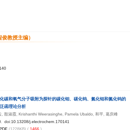
程俊教授主编）
0140
化碳和氧气分子吸附为探针的碳化钼、碳化钨、氮化钼和氮化钨的
泛函理论分析
淑霞, Krishanthi Weerasinghe, Pamela Ubaldo, 和平, 葛庆峰
. doi:
10.13208/j.electrochem.170141
PDF
(1228KB) (
1466
)