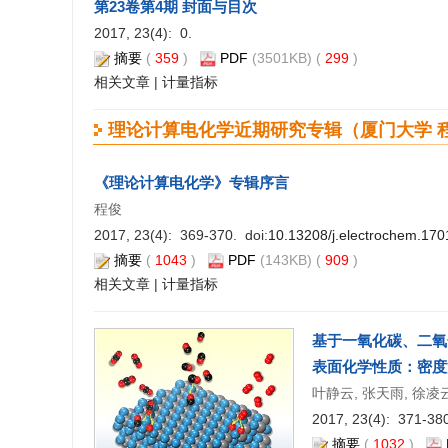
第23卷第4期 封面与目次
2017, 23(4): 0.
摘要
(
359
)
PDF
(3501KB) (
299
)
相关文章
|
计量指标
理论计算电化学近期研究专辑（厦门大学 
《理论计算电化学》专辑序言
程俊
2017, 23(4): 369-370. doi:
10.13208/j.electrochem.17
摘要
(
1043
)
PDF
(143KB) (
909
)
相关文章
|
计量指标
基于一氧化碳、二氧
表面化学性质：密度
叶静云, 张天雨, 徐凌云, 殷
2017, 23(4): 371-380
摘要
(
1032
)