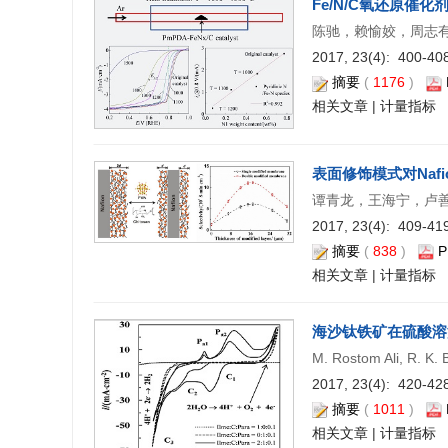
Fe/N/C氧还原催
陈驰，赖愉姣，周志
2017, 23(4): 400-408
摘要
(
1176
)
相关文章
|
计量指标
表面修饰模式对Naf
谭青龙，王海宁，卢
2017, 23(4): 409-419
摘要
(
838
)
P
相关文章
|
计量指标
海沙钛铁矿在硫酸溶
M. Rostom Ali, R. K.
2017, 23(4): 420-428
摘要
(
1011
)
相关文章
|
计量指标