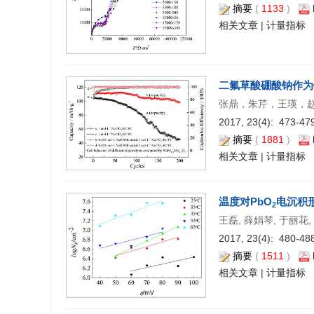
摘要
(
1133
)
相关文章
|
计量指标
二氟草酸硼酸钠作为
张鼎，朱芹，王瑛，
2017, 23(4): 473-479
摘要
(
1881
)
相关文章
|
计量指标
温度对PbO
电沉积
2
王磊, 薛娟琴, 于丽花,
2017, 23(4): 480-488
摘要
(
1511
)
相关文章
|
计量指标