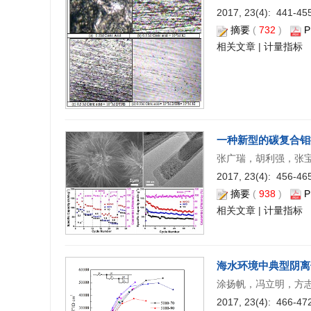
2017, 23(4): 441-455
摘要
(
732
)
P
相关文章
|
计量指标
一种新型的碳复合钼
张广瑞，胡利强，张
2017, 23(4): 456-465
摘要
(
938
)
P
相关文章
|
计量指标
海水环境中典型阴离
涂扬帆，冯立明，方
2017, 23(4): 466-472