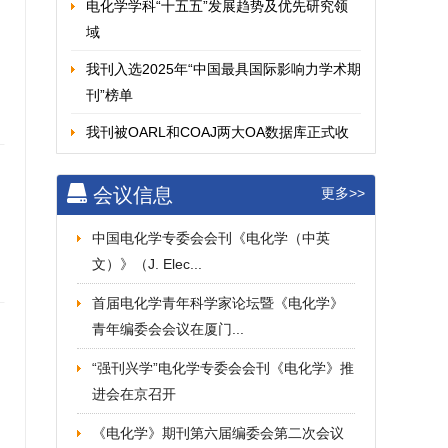
电化学学科“十五五”发展趋势及优先研究领
域
我刊入选2025年“中国最具国际影响力学术期
刊”榜单
我刊被OARL和COAJ两大OA数据库正式收
录！
会议信息
更多>>
第六届电化学期刊优秀论文奖评奖结果
J. Electrochem.首次进入SJR期刊排名Q1...
中国电化学专委会会刊《电化学（中英
文）》（J. Elec...
对电化学专委会会刊J. Electrochem.的贡献
将...
首届电化学青年科学家论坛暨《电化学》
青年编委会会议在厦门...
《电化学（中英文）》入选《科技期刊世界
影响力指数（WJC...
“强刊兴学”电化学专委会会刊《电化学》推
进会在京召开
《电化学（中英文）》入选2024年“中国国际
影响力优秀学...
《电化学》期刊第六届编委会第二次会议