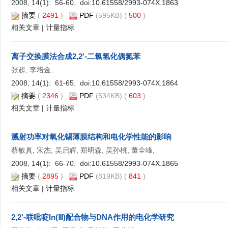
2008, 14(1): 56-60. doi:
10.61558/2993-074X.1863
摘要
(
2491
)
PDF
(595KB) (
500
)
相关文章
|
计量指标
离子交换膜法合成2,2′-二氯氢化偶氮苯
张超, 李培金,
2008, 14(1): 61-65. doi:
10.61558/2993-074X.1864
摘要
(
2346
)
PDF
(534KB) (
603
)
相关文章
|
计量指标
溅射功率对氧化锡薄膜结构和电化学性能的影响
蔡敏真, 宋杰, 吴启辉, 郑明森, 吴孙桃, 董全峰,
2008, 14(1): 66-70. doi:
10.61558/2993-074X.1865
摘要
(
2895
)
PDF
(819KB) (
841
)
相关文章
|
计量指标
2,2'-联吡啶In(Ⅲ)配合物与DNA作用的电化学研究