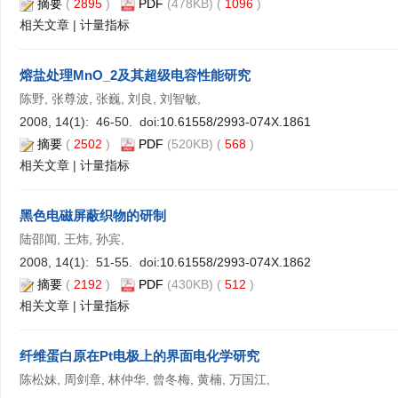
摘要
(
2895
)
PDF
(478KB) (
1096
)
相关文章
|
计量指标
熔盐处理MnO_2及其超级电容性能研究
陈野, 张尊波, 张巍, 刘良, 刘智敏,
2008, 14(1): 46-50. doi:
10.61558/2993-074X.1861
摘要
(
2502
)
PDF
(520KB) (
568
)
相关文章
|
计量指标
黑色电磁屏蔽织物的研制
陆邵闻, 王炜, 孙宾,
2008, 14(1): 51-55. doi:
10.61558/2993-074X.1862
摘要
(
2192
)
PDF
(430KB) (
512
)
相关文章
|
计量指标
纤维蛋白原在Pt电极上的界面电化学研究
陈松妹, 周剑章, 林仲华, 曾冬梅, 黄楠, 万国江,