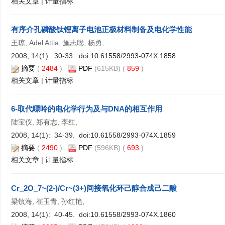
相关文章
|
计量指标
有序介孔磷酸钛锂离子电池正极材料制备及电化学性能
王琼, Adel Attia, 施志聪, 杨勇,
2008, 14(1): 30-33. doi:
10.61558/2993-074X.1858
摘要
(
2484
)
PDF
(615KB) (
859
)
相关文章
|
计量指标
6-取代嘌呤的电化学行为及与DNA的相互作用
陆宝仪, 郑有志, 李红,
2008, 14(1): 34-39. doi:
10.61558/2993-074X.1859
摘要
(
2490
)
PDF
(596KB) (
693
)
相关文章
|
计量指标
Cr_2O_7~(2-)/Cr~(3+)间接氧化环己醇合成己二酸
梁镇海, 崔玉青, 孙红艳,
2008, 14(1): 40-45. doi:
10.61558/2993-074X.1860