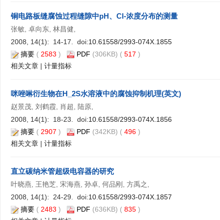
铜电路板缝腐蚀过程缝隙中pH、Cl-浓度分布的测量
张敏, 卓向东, 林昌健,
2008, 14(1): 14-17. doi:
10.61558/2993-074X.1855
摘要
(
2583
)
PDF
(306KB) (
517
)
相关文章
|
计量指标
咪唑啉衍生物在H_2S水溶液中的腐蚀抑制机理(英文)
赵景茂, 刘鹤霞, 肖超, 陆原,
2008, 14(1): 18-23. doi:
10.61558/2993-074X.1856
摘要
(
2907
)
PDF
(342KB) (
496
)
相关文章
|
计量指标
直立碳纳米管超级电容器的研究
叶晓燕, 王艳芝, 宋海燕, 孙卓, 何品刚, 方禹之,
2008, 14(1): 24-29. doi:
10.61558/2993-074X.1857
摘要
(
2483
)
PDF
(636KB) (
835
)