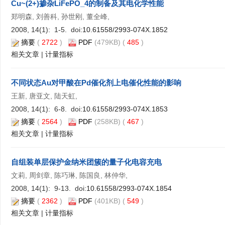
Cu~(2+)掺杂LiFePO_4的制备及其电化学性能
郑明森, 刘善科, 孙世刚, 董全峰,
2008, 14(1): 1-5. doi:
10.61558/2993-074X.1852
摘要
(
2722
)
PDF
(479KB) (
485
)
相关文章
|
计量指标
不同状态Au对甲酸在Pd催化剂上电催化性能的影响
王新, 唐亚文, 陆天虹,
2008, 14(1): 6-8. doi:
10.61558/2993-074X.1853
摘要
(
2564
)
PDF
(258KB) (
467
)
相关文章
|
计量指标
自组装单层保护金纳米团簇的量子化电容充电
文莉, 周剑章, 陈巧琳, 陈国良, 林仲华,
2008, 14(1): 9-13. doi:
10.61558/2993-074X.1854
摘要
(
2362
)
PDF
(401KB) (
549
)
相关文章
|
计量指标