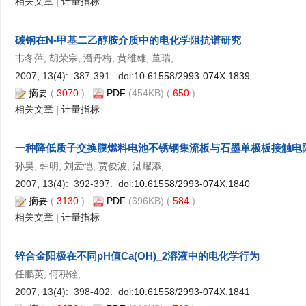
相关文章
|
计量指标
碳钢在N-甲基二乙醇胺介质中的电化学阻抗谱研究
韦冬萍, 胡荣宗, 潘丹梅, 黄维雄, 董瑞,
2007, 13(4): 387-391. doi:
10.61558/2993-074X.1839
摘要
(
3070
)
PDF
(454KB) (
650
)
相关文章
|
计量指标
一种降低质子交换膜燃料电池不锈钢集流板与石墨单极板接触电
孙昊, 韩明, 刘孟恺, 贾俊波, 湛耀添,
2007, 13(4): 392-397. doi:
10.61558/2993-074X.1840
摘要
(
3130
)
PDF
(696KB) (
584
)
相关文章
|
计量指标
锌合金阳极在不同pH值Ca(OH)_2溶液中的电化学行为
任鹏英, 何积铨,
2007, 13(4): 398-402. doi:
10.61558/2993-074X.1841