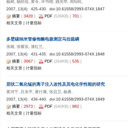
杨斌, 杨防祖, 黄令, 许书楷, 姚光华, 周绍民,
2007, 13(4): 425-430. doi:
10.61558/2993-074X.1847
摘要
(
3420
)
PDF
(536KB) (
701
)
相关文章
|
计量指标
多壁碳纳米管修饰酶电极测定马拉硫磷
张璐, 张耀东, 漆红兰,
2007, 13(4): 431-435. doi:
10.61558/2993-074X.1848
摘要
(
3067
)
PDF
(264KB) (
535
)
相关文章
|
计量指标
层状二氧化锰的离子注入改性及其电化学性能的研究
黄河宁, 吕东平, 黄行康, 张启卫, 杨勇,
2007, 13(4): 436-440. doi:
10.61558/2993-074X.1849
摘要
(
2973
)
PDF
(640KB) (
882
)
相关文章
|
计量指标