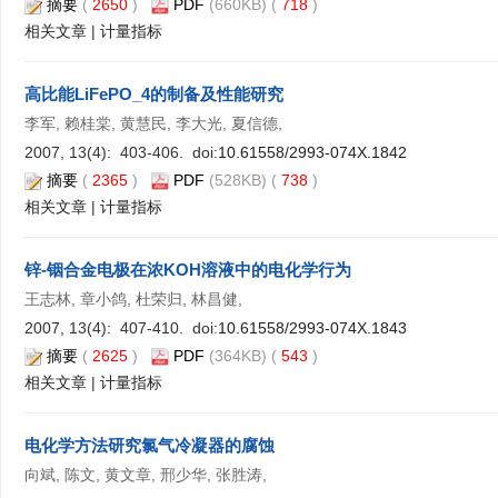
摘要
(
2650
)
PDF
(660KB) (
718
)
相关文章
|
计量指标
高比能LiFePO_4的制备及性能研究
李军, 赖桂棠, 黄慧民, 李大光, 夏信德,
2007, 13(4): 403-406. doi:
10.61558/2993-074X.1842
摘要
(
2365
)
PDF
(528KB) (
738
)
相关文章
|
计量指标
锌-铟合金电极在浓KOH溶液中的电化学行为
王志林, 章小鸽, 杜荣归, 林昌健,
2007, 13(4): 407-410. doi:
10.61558/2993-074X.1843
摘要
(
2625
)
PDF
(364KB) (
543
)
相关文章
|
计量指标
电化学方法研究氯气冷凝器的腐蚀
向斌, 陈文, 黄文章, 邢少华, 张胜涛,