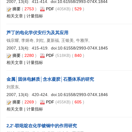
2007, 13(4): 411-414. doi:
10.61558/2993-074X.1844
摘要
(
2753
)
PDF
(405KB) (
529
)
相关文章
|
计量指标
芦丁的电化学伏安行为及其应用
钱宗耀, 李炳奇, 刘红, 夏新福, 王银美, 牛雅萍,
2007, 13(4): 415-419. doi:
10.61558/2993-074X.1845
摘要
(
2280
)
PDF
(518KB) (
840
)
相关文章
|
计量指标
金属│固体电解质│含水凝胶│石墨体系的研究
刘景东,
2007, 13(4): 420-424. doi:
10.61558/2993-074X.1846
摘要
(
2269
)
PDF
(455KB) (
605
)
相关文章
|
计量指标
2,2′-联吡啶在化学镀铜中的作用研究