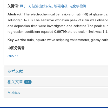
关键词:
芦丁,
方波溶出伏安法,
玻碳电极,
电化学检测
Abstract:
The electrochemical behaviors of rutin(Rt) at glassy 
solution(pH=3.0).The sensitive oxidation peak of rutin was obser
and deposition time were investigated and selected.The peak curr
regression coefficient equaled 0.99799,the detection limit was 1.1×
Key words:
rutin, square wave stripping voltammeter, glassy carb
中图分类号:
O657.1
参考文献
相关文章
15
Metrics