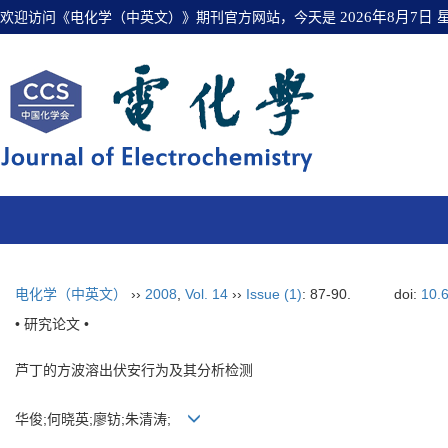
欢迎访问《电化学（中英文）》期刊官方网站，今天是
2026年8月7日
电化学（中英文）
››
2008
,
Vol. 14
››
Issue (1)
: 87-90.
doi:
10.
• 研究论文 •
芦丁的方波溶出伏安行为及其分析检测
华俊;何晓英;廖钫;朱清涛;