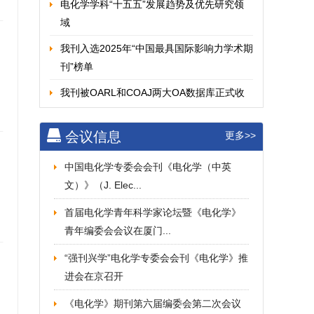
电化学学科“十五五”发展趋势及优先研究领
域
我刊入选2025年“中国最具国际影响力学术期
刊”榜单
我刊被OARL和COAJ两大OA数据库正式收
录！
会议信息
更多>>
第六届电化学期刊优秀论文奖评奖结果
J. Electrochem.首次进入SJR期刊排名Q1...
中国电化学专委会会刊《电化学（中英
文）》（J. Elec...
对电化学专委会会刊J. Electrochem.的贡献
将...
首届电化学青年科学家论坛暨《电化学》
青年编委会会议在厦门...
《电化学（中英文）》入选《科技期刊世界
影响力指数（WJC...
“强刊兴学”电化学专委会会刊《电化学》推
进会在京召开
《电化学（中英文）》入选2024年“中国国际
影响力优秀学...
《电化学》期刊第六届编委会第二次会议