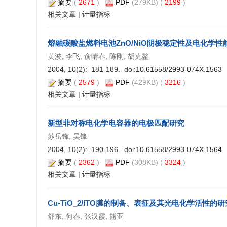
摘要
(
2671
)
PDF
(279KB) (
2199
)
相关文章
|
计量指标
熔融碳酸盐燃料电池ZnO/NiO阴极稳定性及电化学性
黄波, 李飞, 俞晴春, 陈刚, 胡克鳌
2004, 10(2): 181-189. doi:
10.61558/2993-074X.1563
摘要
(
2579
)
PDF
(429KB) (
3216
)
相关文章
|
计量指标
新型非对称电化学电容器的电极匹配研究
苏岳锋, 吴锋
2004, 10(2): 190-196. doi:
10.61558/2993-074X.1564
摘要
(
2362
)
PDF
(308KB) (
3324
)
相关文章
|
计量指标
Cu-TiO_2/ITO膜的制备、表征及其光电化学活性的研
舒东, 何春, 张汉霞, 熊亚