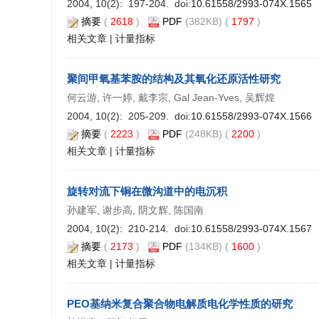
2004, 10(2): 197-204. doi:
10.61558/2993-074X.1565
摘要
(
2618
)
PDF
(382KB) (
1797
)
相关文章
|
计量指标
聚间甲氧基苯胺的结构及其氧化还原活性研究
何云游, 许一婷, 戴李宗, Gal Jean-Yves, 吴辉煌
2004, 10(2): 205-209. doi:
10.61558/2993-074X.1566
摘要
(
2223
)
PDF
(248KB) (
2200
)
相关文章
|
计量指标
旋转对流下铜在微沟道中的电沉积
孙建军, 谢步高, 阴文辉, 陈国南
2004, 10(2): 210-214. doi:
10.61558/2993-074X.1567
摘要
(
2173
)
PDF
(134KB) (
1600
)
相关文章
|
计量指标
PEO基纳米复合聚合物电解质电化学性质的研究