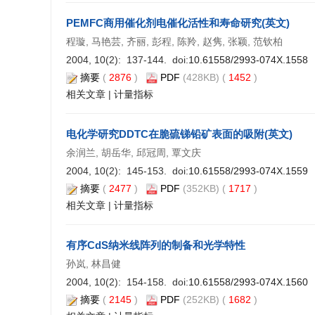
PEMFC商用催化剂电催化活性和寿命研究(英文)
程璇, 马艳芸, 齐丽, 彭程, 陈羚, 赵隽, 张颖, 范钦柏
2004, 10(2): 137-144. doi:
10.61558/2993-074X.1558
摘要
(
2876
)
PDF
(428KB) (
1452
)
相关文章
|
计量指标
电化学研究DDTC在脆硫锑铅矿表面的吸附(英文)
余润兰, 胡岳华, 邱冠周, 覃文庆
2004, 10(2): 145-153. doi:
10.61558/2993-074X.1559
摘要
(
2477
)
PDF
(352KB) (
1717
)
相关文章
|
计量指标
有序CdS纳米线阵列的制备和光学特性
孙岚, 林昌健
2004, 10(2): 154-158. doi:
10.61558/2993-074X.1560
摘要
(
2145
)
PDF
(252KB) (
1682
)