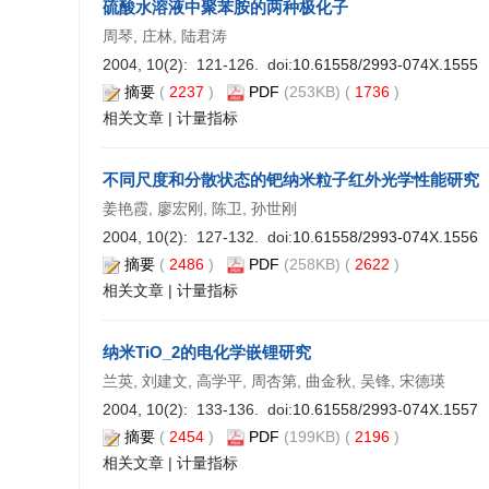
硫酸水溶液中聚苯胺的两种极化子
周琴, 庄林, 陆君涛
2004, 10(2): 121-126. doi:
10.61558/2993-074X.1555
摘要
(
2237
)
PDF
(253KB) (
1736
)
相关文章
|
计量指标
不同尺度和分散状态的钯纳米粒子红外光学性能研究
姜艳霞, 廖宏刚, 陈卫, 孙世刚
2004, 10(2): 127-132. doi:
10.61558/2993-074X.1556
摘要
(
2486
)
PDF
(258KB) (
2622
)
相关文章
|
计量指标
纳米TiO_2的电化学嵌锂研究
兰英, 刘建文, 高学平, 周杏第, 曲金秋, 吴锋, 宋德瑛
2004, 10(2): 133-136. doi:
10.61558/2993-074X.1557
摘要
(
2454
)
PDF
(199KB) (
2196
)
相关文章
|
计量指标