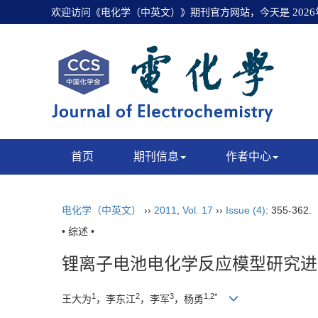
欢迎访问《电化学（中英文）》期刊官方网站，今天是
202
首页
期刊信息
作者中心
电化学（中英文）
››
2011
,
Vol. 17
››
Issue (4)
: 355-362.
• 综述 •
锂离子电池电化学反应模型研究进
1
2
3
1,2*
王大为
，李东江
，李军
，杨勇