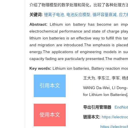
介绍了物理模型的数学处理和简化，比较了各种处理方
关键词:
锂离子电池,
电池反应模型,
循环容量衰减,
应力
Abstract:
Lithium ion battery has become an impor
electrochemical performance and state of charge play a
lithium ion batteries is an effective way to fulfill this
and migration are introduced.The emphasis is placed 
energy.The applications of engineering models in such
capacity fading are particularly presented.The mathemat
Key words:
Lithium ion batteries, Battery reaction mo
王大为, 李东江, 李军, 杨
引用本文
WANG Da-Wei, LI Dong-Ji
for Lithium Ion Batteries
导出引用管理器
EndNo
使用本文
链接本文:
https://elect
https://electr