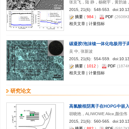
张京飞，陆 静，杨晓宇，黄韵迪，
2015, 21(6): 548-553. doi:
10.1
摘要
(
984
)
PDF
(2608KB
相关文章
|
计量指标
碳凝胶/泡沫镍一体化电极用于
吴 中, 张新波
2015, 21(6): 554-559. doi:
10.1
摘要
(
1012
)
PDF
(1874K
相关文章
|
计量指标
研究论文
高氯酸根阴离子在HOPG中嵌入
胡晓艳，ALIWOWE Alice,颜佳
2015, 21(6): 560-565. doi:
10.1
摘要
(
882
)
PDF
(5917KB