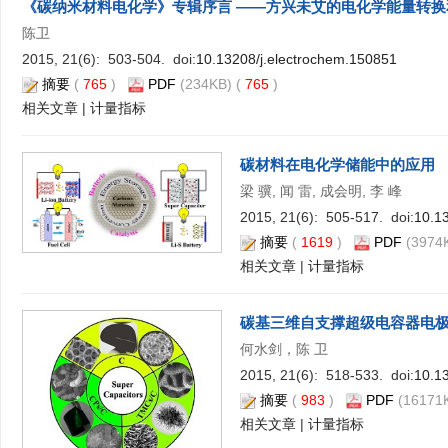
《碳纳米材料电化学》专辑序言 ——方兴未艾的电化学能量转
陈卫
2015, 21(6): 503-504. doi:
10.13208/j.electrochem.150851
摘要
(
765
)
PDF
(234KB) (
765
)
相关文章
|
计量指标
碳材料在电化学储能中的应用
梁 骥, 闻 雷, 成会明, 李 峰
2015, 21(6): 505-517. doi:
10.1
摘要
(
1619
)
PDF
(3974K
相关文章
|
计量指标
碳基三维自支撑超级电容器电
何水剑，陈 卫
2015, 21(6): 518-533. doi:
10.1
摘要
(
983
)
PDF
(16171K
相关文章
|
计量指标