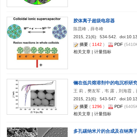
胶体离子超级电容器
陈昆峰，薛冬峰
2015, 21(6): 534-542. doi:
10.1
摘要
(
1142
)
PDF
(5410K
相关文章
|
计量指标
镧在低共熔溶剂中的电沉积研
王 莉，樊友军，韦 露，刘海霞，
2015, 21(6): 543-547. doi:
10.1
摘要
(
1296
)
PDF
(6405K
相关文章
|
计量指标
多孔碳纳米片的合成及在钠离