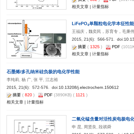
相关文章
|
计量指标
LiFePO
单颗粒电化学本征性能
4
王福庆，魏奕民，苏育专，毛秉伟
2015, 21(6): 566-571. doi:
10.1
摘要
(
1325
)
PDF
(1011K
相关文章
|
计量指标
石墨烯/多孔纳米硅负极的电化学性能
李纯莉, 杨 广, 张 平, 江志裕
2015, 21(6): 572-576. doi:
10.13208/j.electrochem.150612
摘要
(
820
)
PDF
(3890KB) (
1121
)
相关文章
|
计量指标
二氧化锰含量对活性炭电极电
申 昆, 周贤良, 段祺舜