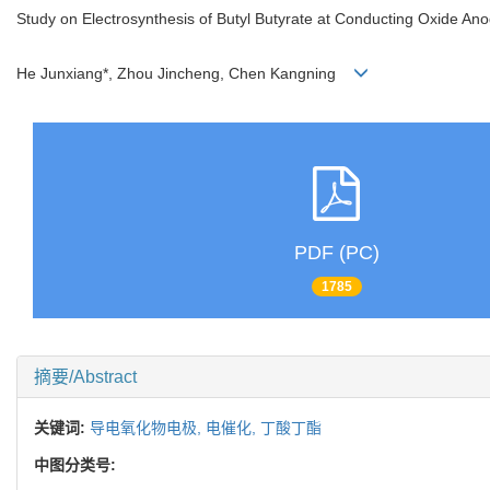
Study on Electrosynthesis of Butyl Butyrate at Conducting Oxide An
He Junxiang*, Zhou Jincheng, Chen Kangning
PDF (PC)
1785
摘要/Abstract
关键词:
导电氧化物电极,
电催化,
丁酸丁酯
中图分类号: