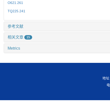
O621.261
TQ225.241
参考文献
相关文章
15
Metrics
地址
电