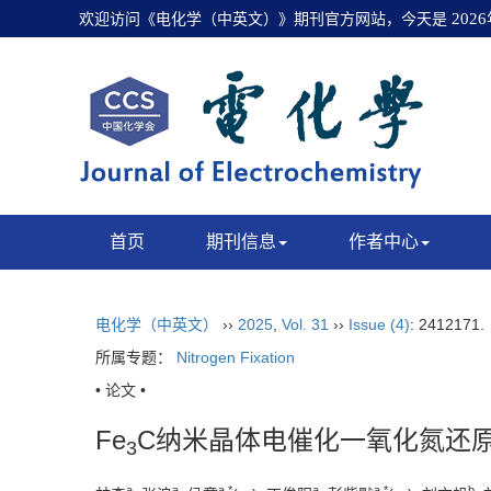
欢迎访问《电化学（中英文）》期刊官方网站，今天是
202
首页
期刊信息
作者中心
电化学（中英文）
››
2025
,
Vol. 31
››
Issue (4)
: 2412171
所属专题：
Nitrogen Fixation
• 论文 •
Fe
C纳米晶体电催化一氧化氮还
3
a
a
a
,
*
a
a
,
*
b