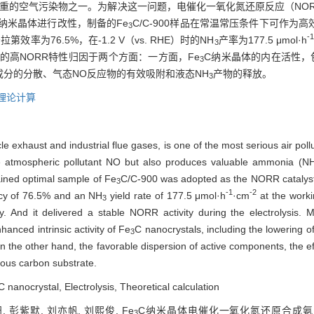
重的空气污染物之一。为解决这一问题，电催化一氧化氮还原反应（NOR
纳米晶体进行改性，制备的Fe
C/C-900样品在常温常压条件下可作为
3
-1
拉第效率为76.5%，在-1.2 V（vs. RHE）时的NH
产率为177.5 μmol·h
3
900的高NORR特性归因于两个方面：一方面，Fe
C纳米晶体的内在活性，包
3
分的分散、气态NO反应物的有效吸附和液态NH
产物的释放。
3
理论计算
le exhaust and industrial flue gases, is one of the most serious air poll
 atmospheric pollutant NO but also produces valuable ammonia (N
ained optimal sample of Fe
C/C-900 was adopted as the NORR catalyst a
3
-1
-2
ncy of 76.5% and an NH
yield rate of 177.5 μmol·h
·cm
at the worki
3
y. And it delivered a stable NORR activity during the electrolysis.
anced intrinsic activity of Fe
C nanocrystals, including the lowering of
3
n the other hand, the favorable dispersion of active components, the 
rous carbon substrate.
C nanocrystal, Electrolysis, Theoretical calculation
, 彭紫默, 刘亦帆, 刘熙俊. Fe
C纳米晶体电催化一氧化氮还原合成氨[J]. 
3