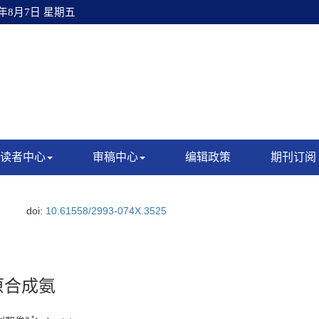
6年8月7日 星期五
读者中心
审稿中心
编辑政策
期刊订阅
.
doi:
10.61558/2993-074X.3525
原合成氨
a
,
*