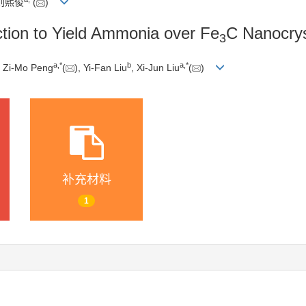
 刘熙俊
(
)
uction to Yield Ammonia over Fe
C Nanocrys
3
a
,
*
b
a
,
*
, Zi-Mo Peng
(
), Yi-Fan Liu
, Xi-Jun Liu
(
)
补充材料
1