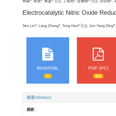
林森
, 张浪
, 侯童
(
), 丁俊阳
, 彭紫默
(
), 刘亦帆
,
Electrocatalytic Nitric Oxide Red
a
a
a
,
*
a
Sen Lin
, Lang Zhang
, Tong Hou
(
), Jun-Yang Ding
RichHTML
PDF (PC)
27
321
摘要/Abstract
摘要：