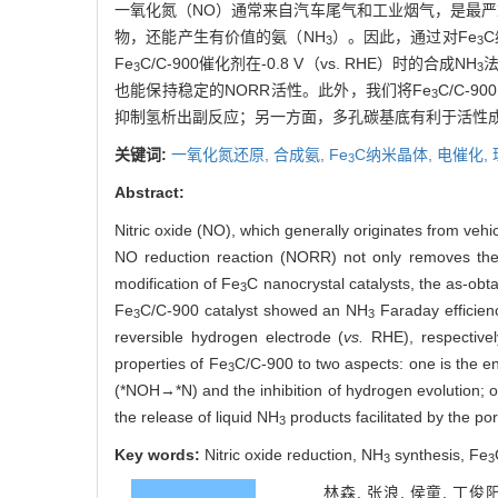
一氧化氮（NO）通常来自汽车尾气和工业烟气，是最严
物，还能产生有价值的氨（NH
）。因此，通过对Fe
C
3
3
Fe
C/C-900催化剂在-0.8 V（vs. RHE）时的合成NH
法
3
3
也能保持稳定的NORR活性。此外，我们将Fe
C/C-
3
抑制氢析出副反应；另一方面，多孔碳基底有利于活性成
关键词:
一氧化氮还原,
合成氨,
Fe
C纳米晶体,
电催化,
3
Abstract:
Nitric oxide (NO), which generally originates from vehic
NO reduction reaction (NORR) not only removes the
modification of Fe
C nanocrystal catalysts, the as-obt
3
Fe
C/C-900 catalyst showed an NH
Faraday efficie
3
3
reversible hydrogen electrode (
vs.
RHE), respectivel
properties of Fe
C/C-900 to two aspects: one is the enh
3
(*NOH→*N) and the inhibition of hydrogen evolution; o
the release of liquid NH
products facilitated by the po
3
Key words:
Nitric oxide reduction, NH
synthesis, Fe
3
3
林森, 张浪, 侯童, 丁俊阳