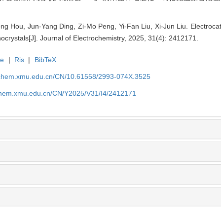
g Hou, Jun-Yang Ding, Zi-Mo Peng, Yi-Fan Liu, Xi-Jun Liu. Electrocatal
ocrystals[J]. Journal of Electrochemistry, 2025, 31(4): 2412171.
te
|
Ris
|
BibTeX
rochem.xmu.edu.cn/CN/10.61558/2993-074X.3525
ochem.xmu.edu.cn/CN/Y2025/V31/I4/2412171