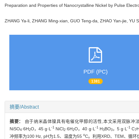
Preparation and Properties of Nanocrystalline Nickel by Pulse Elect
ZHANG Ya-li, ZHANG Ming-xian, GUO Teng-da, ZHAO Yan-jie, Y
PDF (PC)
1381
摘要/Abstract
摘要：
由于纳米晶体镍具有电催化甲醇的活性,
本文采用双脉冲
-1
-1
-1
NiSO
·6H
O
，
45 g·L
NiCl
·6H
O
，
40 g·L
H
BO
，
5 g·L
C
4
2
2
2
3
3
7
o
冲频率为
100 Hz, pH
为
1.5
、温度为
55
C
。
利用XRD、TEM、循