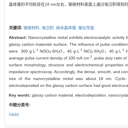
晶体镍的平均粒径在
18 nm
左右，玻碳材料表面上通过电沉积得到
关键词:
玻碳材料,
电沉积,
纳米晶体镍,
催化性能
Abstract:
Nanocrystalline nickel exhibits electrocatalytic activi
glassy carbon materials surface. The influence of pulse condition
-1
-1
-1
were 300 g·L
NiSO
·6H
O，45 g·L
NiCl
·6H
O，40 g·L
4
2
2
2
-2
average pulse current density of 100 mA·cm
, pulse duty ratio 
surface morphology, structure and electrochemical properties 
impedance spectroscop. Accordingly, the dense, smooth, and conti
size of the nanocrystalline nickel was about 18 nm. Cyclic 
electrodeposited on the glassy carbon surface had good electrocata
Key words:
glassy carbon material, electrodeposition, nanocrystal
中图分类号:
O646