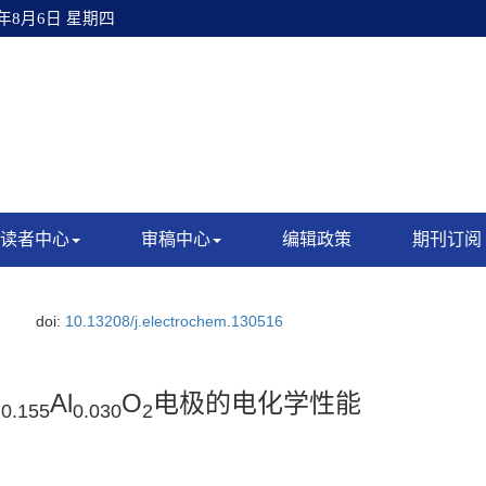
6年8月6日 星期四
读者中心
审稿中心
编辑政策
期刊订阅
doi:
10.13208/j.electrochem.130516
i
Al
O
电极的电化学性能
0.155
0.030
2