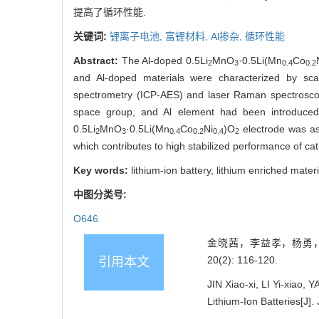
提高了循环性能.
关键词:
锂离子电池,
富锂材料,
Al掺杂,
循环性能
Abstract:
The Al-doped 0.5Li
MnO
·0.5Li(Mn
Co
2
3
0.4
0.2
and Al-doped materials were characterized by scan
spectrometry (ICP-AES) and laser Raman spectroscopy
space group, and Al element had been introduced
0.5Li
MnO
·0.5Li(Mn
Co
Ni
)O
electrode was as 
2
3
0.4
0.2
0.4
2
which contributes to high stabilized performance of cath
Key words:
lithium-ion battery, lithium enriched mater
中图分类号:
O646
金晓茜，李益孝，杨勇，王
20(2): 116-120.
引用本文
JIN Xiao-xi, LI Yi-xiao,
Lithium-Ion Batteries[J].