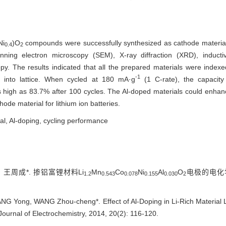
Ni
)O
compounds were successfully synthesized as cathode materials f
0.4
2
ning electron microscopy (SEM), X-ray diffraction (XRD), inducti
. The results indicated that all the prepared materials were index
-1
 into lattice. When cycled at 180 mA·g
(1 C-rate), the capacity
high as 83.7% after 100 cycles. The Al-doped materials could enhance 
ode material for lithium ion batteries.
ial, Al-doping, cycling performance
周成*. 掺铝富锂材料Li
Mn
Co
Ni
Al
O
电极的电化学性
1.2
0.543
0.078
0.155
0.030
2
 YANG Yong, WANG Zhou-cheng*. Effect of Al-Doping in Li-Rich Material L
 Journal of Electrochemistry, 2014, 20(2): 116-120.