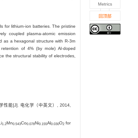
Metrics
回顶部
or lithium-ion batteries. The pristine
vely coupled plasma-atomic emission
ed as a hexagonal structure with R-3m
 retention of 4% (by mole) Al-doped
the structural stability of electrodes,
能[J]. 电化学（中英文）, 2014,
i
Mn
Co
Ni
Al
O
for
1.2
0.543
0.078
0.155
0.030
2