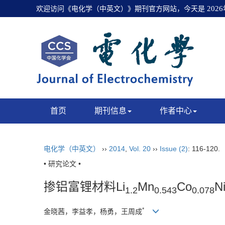
欢迎访问《电化学（中英文）》期刊官方网站，今天是
202
首页
期刊信息
作者中心
电化学（中英文）
››
2014
,
Vol. 20
››
Issue (2)
: 116-120.
• 研究论文 •
掺铝富锂材料Li
Mn
Co
N
1.2
0.543
0.078
*
金晓茜，李益孝，杨勇，王周成