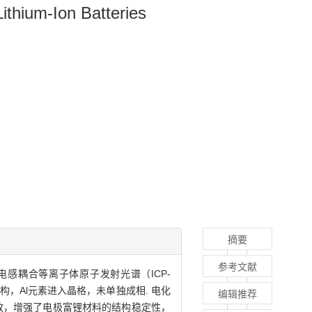
Lithium-Ion Batteries
摘要
参考文献
电感耦合等离子体原子发射光谱（ICP-
构，Al元素进入晶格，未单独成相. 电化
编辑推荐
的释放，增强了电极富锂材料的结构稳定性，