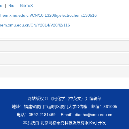
te
|
Ris
|
BibTeX
rochem.xmu.edu.cn/CN/10.13208/j.electrochem.130516
ochem.xmu.edu.cn/CN/Y2014/V20/I2/116
网站版权 © 《电化学（中英文）》编辑部
地址：福建省厦门市思明区厦门大学D信箱 邮编：361005
电话：0592-2181469 Email：dianhx@xmu.edu.cn
本系统由 北京玛格泰克科技发展有限公司 开发