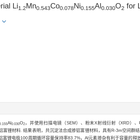
ial Li
Mn
Co
Ni
Al
O
for 
1.2
0.543
0.078
0.155
0.030
2
Al
O
，并使用扫描电镜（SEM）、粉末X射线衍射（XRD）、
0.155
0.030
2
铝富锂材料. 结果表明，共沉淀法合成掺铝富锂材料，具有R-3m空间群结
）掺铝富锂电极100周期循环容量保持率83.7%，Al元素掺杂有利于容量