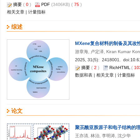
摘要
(
0
)
PDF
(3406KB) (
75
)
相关文章
|
计量指标
综述
MXene复合材料的制备及其
游章海, 卢定泽, Kiran Kumar K
2025, 31(5): 2418001. doi:
10.6
摘要
(
2
)
RichHTML
(
10
数据和表
|
相关文章
|
计量指标
论文
聚苝酰亚胺原子和电子结构的
王亦清, 林治, 李明涛, 沈少华