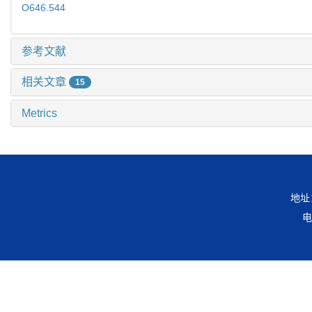
O646.544
参考文献
相关文章
15
Metrics
地址
电