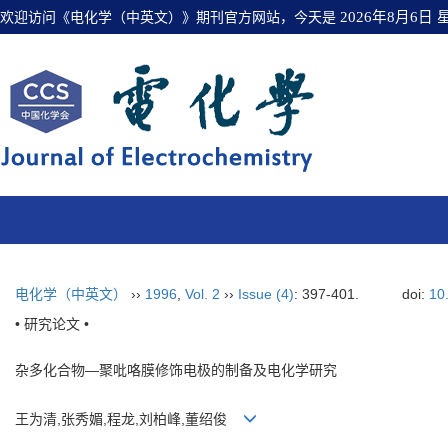
欢迎访问《电化学（中英文）》期刊官方网站，今天是
2026年8月6日
电化学（中英文）
››
1996
,
Vol. 2
››
Issue (4)
: 397-401.
doi:
10
• 研究论文 •
杂多化合物—聚吡咯膜修饰电极的制备及电化学研究
王为清,张秀媚,程龙,刘柏峰,董绍俊