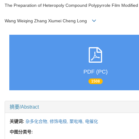
The Preparation of Heteropoly Compound Polypyrrole Film Modified E
Wang Weiqing Zhang Xiumei Cheng Long
PDF (PC)
1508
摘要/Abstract
关键词:
杂多化合物,
修饰电极,
聚吡咯,
电催化
中图分类号: