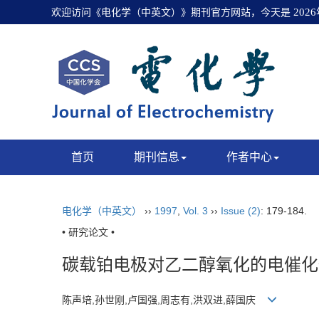
欢迎访问《电化学（中英文）》期刊官方网站，今天是
202
首页
期刊信息
作者中心
电化学（中英文）
››
1997
,
Vol. 3
››
Issue (2)
: 179-184.
• 研究论文 •
碳载铂电极对乙二醇氧化的电催化
陈声培,孙世刚,卢国强,周志有,洪双进,薛国庆