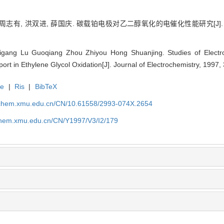
周志有, 洪双进, 薛国庆. 碳载铂电极对乙二醇氧化的电催化性能研究[J]. 电化学
ang Lu Guoqiang Zhou Zhiyou Hong Shuanjing. Studies of Electroca
rt in Ethylene Glycol Oxidation[J]. Journal of Electrochemistry, 1997,
te
|
Ris
|
BibTeX
rochem.xmu.edu.cn/CN/10.61558/2993-074X.2654
ochem.xmu.edu.cn/CN/Y1997/V3/I2/179