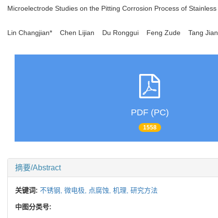
Microelectrode Studies on the Pitting Corrosion Process of Stainless
Lin Changjian* Chen Lijian Du Ronggui Feng Zude Tang J
PDF (PC)
1558
摘要/Abstract
关键词:
不锈钢,
微电极,
点腐蚀,
机理,
研究方法
中图分类号: