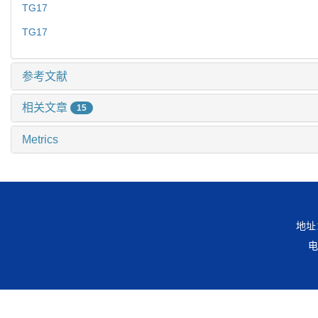
TG17
TG17
参考文献
相关文章
15
Metrics
地址
电