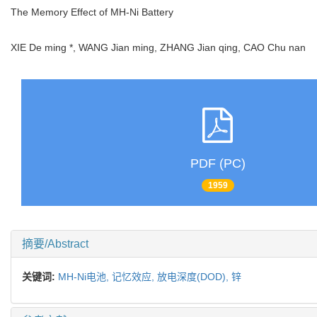
The Memory Effect of MH-Ni Battery
XIE De ming *, WANG Jian ming, ZHANG Jian qing, CAO Chu nan
PDF (PC)
1959
摘要/Abstract
关键词:
MH-Ni电池,
记忆效应,
放电深度(DOD),
锌