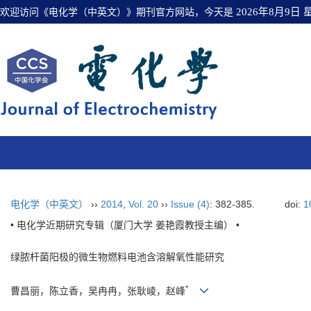
欢迎访问《电化学（中英文）》期刊官方网站，今天是
2026年8月9日
电化学（中英文）
››
2014
,
Vol. 20
››
Issue (4)
: 382-385.
doi:
1
• 电化学近期研究专辑（厦门大学 姜艳霞教授主编） •
绿脓杆菌阳极的微生物燃料电池含溶解氧性能研究
*
曹昌丽，陈立香，吴冉冉，张耿崚，赵峰