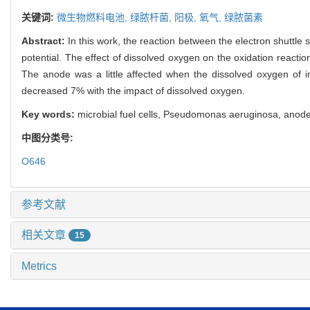
关键词:
微生物燃料电池,
绿脓杆菌,
阳极,
氧气,
绿脓菌素
Abstract:
In this work, the reaction between the electron shut
potential. The effect of dissolved oxygen on the oxidation reacti
The anode was a little affected when the dissolved oxygen of 
decreased 7% with the impact of dissolved oxygen.
Key words:
microbial fuel cells, Pseudomonas aeruginosa, anod
中图分类号:
O646
参考文献
相关文章
15
Metrics