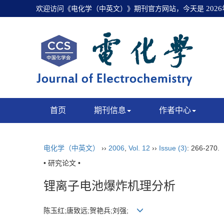
欢迎访问《电化学（中英文）》期刊官方网站，今天是
202
首页
期刊信息
作者中心
电化学（中英文）
››
2006
,
Vol. 12
››
Issue (3)
: 266-270.
• 研究论文 •
锂离子电池爆炸机理分析
陈玉红;唐致远;贺艳兵;刘强;