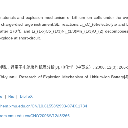
 materials and explosion mechanism of Lithium-ion cells under the ov
 charge-discharge instrument.SEI reactions,Li_xC_(6)/electrolyte and 
n after 178℃ and Li_(1-x)Co_(1/3)Ni_(1/3)Mn_(1/3)O_(2) decomposes
plode at short-circuit.
强, . 锂离子电池爆炸机理分析[J]. 电化学（中英文）, 2006, 12(3): 266-
yuan~. Research of Explosion Mechanism of Lithium-ion Battery[J]. 
te
|
Ris
|
BibTeX
rochem.xmu.edu.cn/CN/10.61558/2993-074X.1734
ochem.xmu.edu.cn/CN/Y2006/V12/I3/266