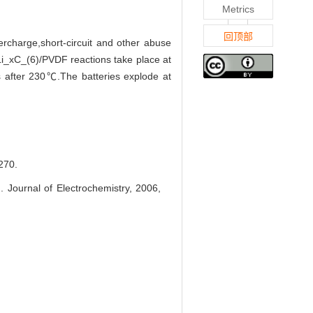
Metrics
回顶部
ercharge,short-circuit and other abuse
Li_xC_(6)/PVDF reactions take place at
 after 230℃.The batteries explode at
270.
Journal of Electrochemistry, 2006,