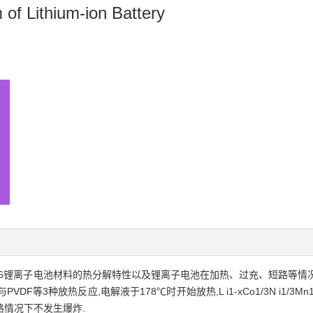
of Lithium-ion Battery
n3O2)/L ixC6锂离子电池材料的热分解特性以及锂离子电池在加热、过充、短路等
PVDF等3种放热反应,电解液于178℃时开始放热,L i1-xCo1/3N i1/3
,短路情况下不发生爆炸.