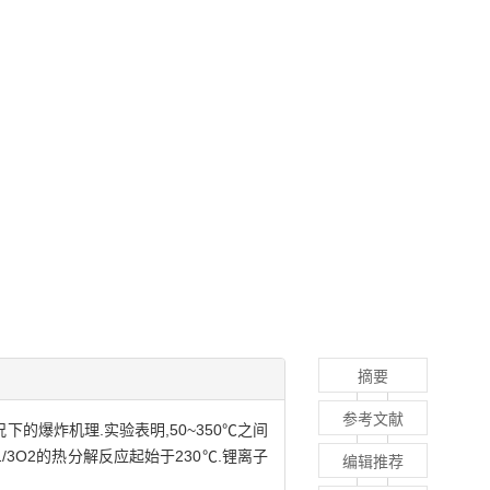
摘要
参考文献
情况下的爆炸机理.实验表明,50~350℃之间
Mn1/3O2的热分解反应起始于230℃.锂离子
编辑推荐