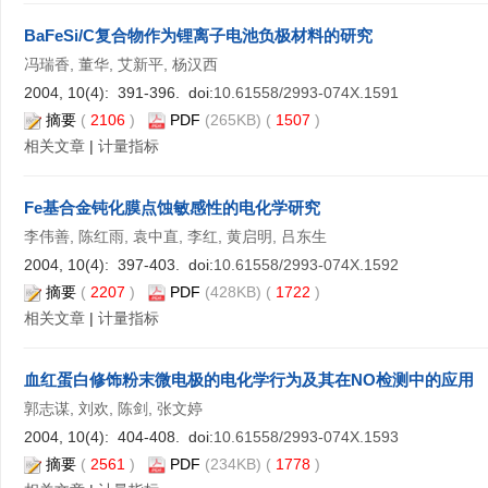
BaFeSi/C复合物作为锂离子电池负极材料的研究
冯瑞香, 董华, 艾新平, 杨汉西
2004, 10(4): 391-396. doi:
10.61558/2993-074X.1591
摘要
(
2106
)
PDF
(265KB) (
1507
)
相关文章
|
计量指标
Fe基合金钝化膜点蚀敏感性的电化学研究
李伟善, 陈红雨, 袁中直, 李红, 黄启明, 吕东生
2004, 10(4): 397-403. doi:
10.61558/2993-074X.1592
摘要
(
2207
)
PDF
(428KB) (
1722
)
相关文章
|
计量指标
血红蛋白修饰粉末微电极的电化学行为及其在NO检测中的应用
郭志谋, 刘欢, 陈剑, 张文婷
2004, 10(4): 404-408. doi:
10.61558/2993-074X.1593
摘要
(
2561
)
PDF
(234KB) (
1778
)