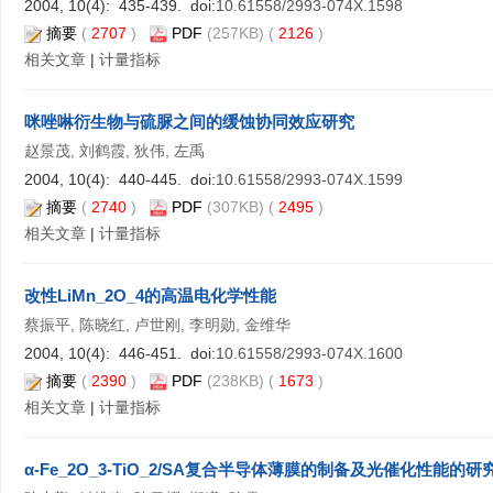
2004, 10(4): 435-439. doi:
10.61558/2993-074X.1598
摘要
(
2707
)
PDF
(257KB) (
2126
)
相关文章
|
计量指标
咪唑啉衍生物与硫脲之间的缓蚀协同效应研究
赵景茂, 刘鹤霞, 狄伟, 左禹
2004, 10(4): 440-445. doi:
10.61558/2993-074X.1599
摘要
(
2740
)
PDF
(307KB) (
2495
)
相关文章
|
计量指标
改性LiMn_2O_4的高温电化学性能
蔡振平, 陈晓红, 卢世刚, 李明勋, 金维华
2004, 10(4): 446-451. doi:
10.61558/2993-074X.1600
摘要
(
2390
)
PDF
(238KB) (
1673
)
相关文章
|
计量指标
α-Fe_2O_3-TiO_2/SA复合半导体薄膜的制备及光催化性能的研