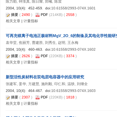
陈力勤, 钟淮真, 陈日耀, 郑曦, 陈震
2004, 10(4): 452-459. doi:
10.61558/2993-074X.1601
摘要
(
2490
)
PDF
(214KB) (
2558
)
相关文章
|
计量指标
可再充镁离子电池正极材料MgV_2O_6的制备及其电化学性能研
袁华堂, 焦丽芳, 曹建胜, 刘秀生, 赵明, 王永梅
2004, 10(4): 460-463. doi:
10.61558/2993-074X.1602
摘要
(
2626
)
PDF
(220KB) (
3374
)
相关文章
|
计量指标
新型活性炭材料在双电层电容器中的应用研究
张建军, 姜华, 方建慧, 施利毅, 印仁和, 温轶, 刘继全
2004, 10(4): 464-467. doi:
10.61558/2993-074X.1603
摘要
(
2307
)
PDF
(220KB) (
1818
)
相关文章
|
计量指标