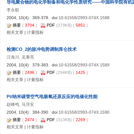
导电聚合物的电化学制备和电化学性质研究——中国科学院有机固
李永舫
2004, 10(4): 369-378. doi:
10.61558/2993-074X.1588
摘要
(
3704
)
PDF
(379KB) (
5851
)
相关文章
|
计量指标
检测CO_2的脉冲电势调制库仑技术
汪海川, 吴秉亮
2004, 10(4): 379-383. doi:
10.61558/2993-074X.1589
摘要
(
2496
)
PDF
(294KB) (
1425
)
相关文章
|
计量指标
Pt/纳米碳管空气电极氧还原反应的电催化性能
赵峰鸣, 马淳安
2004, 10(4): 384-390. doi:
10.61558/2993-074X.1590
摘要
(
2474
)
PDF
(313KB) (
2269
)
相关文章
|
计量指标