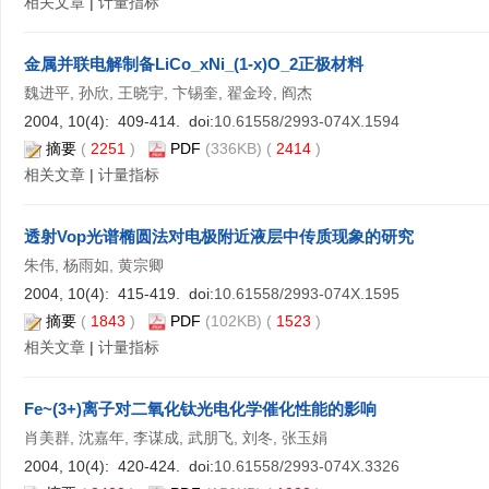
相关文章
|
计量指标
金属并联电解制备LiCo_xNi_(1-x)O_2正极材料
魏进平, 孙欣, 王晓宇, 卞锡奎, 翟金玲, 阎杰
2004, 10(4): 409-414. doi:
10.61558/2993-074X.1594
摘要
(
2251
)
PDF
(336KB) (
2414
)
相关文章
|
计量指标
透射Vop光谱椭圆法对电极附近液层中传质现象的研究
朱伟, 杨雨如, 黄宗卿
2004, 10(4): 415-419. doi:
10.61558/2993-074X.1595
摘要
(
1843
)
PDF
(102KB) (
1523
)
相关文章
|
计量指标
Fe~(3+)离子对二氧化钛光电化学催化性能的影响
肖美群, 沈嘉年, 李谋成, 武朋飞, 刘冬, 张玉娟
2004, 10(4): 420-424. doi:
10.61558/2993-074X.3326