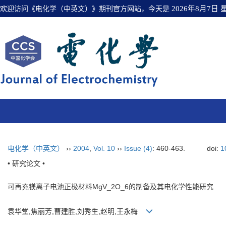
欢迎访问《电化学（中英文）》期刊官方网站，今天是
2026年8月7日
电化学（中英文）
››
2004
,
Vol. 10
››
Issue (4)
: 460-463.
doi:
1
• 研究论文 •
可再充镁离子电池正极材料MgV_2O_6的制备及其电化学性能研究
袁华堂,焦丽芳,曹建胜,刘秀生,赵明,王永梅