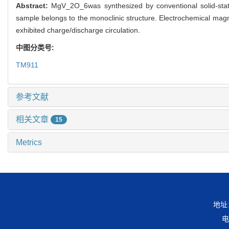
Abstract:
MgV_2O_6was synthesized by conventional solid-stat
sample belongs to the monoclinic structure. Electrochemical magn
exhibited charge/discharge circulation.
中图分类号:
TM911
参考文献
相关文章
15
Metrics
地址
电