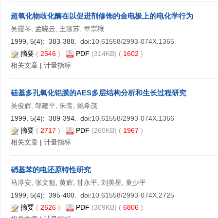
超氧化物歧化酶在以促进剂修饰的金电极上的电化学行为
吴霞琴, 孟晓云, 王浙苏, 章宗穰
1999, 5(4): 383-388. doi:
10.61558/2993-074X.1365
摘要
(
2546
)
PDF
(314KB) (
1602
)
相关文章
|
计量指标
硅基多孔氧化铝膜的AES多层结构分析和生长过程研究
吴俊辉, 邹建平, 朱青, 鲍希茂
1999, 5(4): 389-394. doi:
10.61558/2993-074X.1366
摘要
(
2717
)
PDF
(260KB) (
1967
)
相关文章
|
计量指标
硝基苯的电还原特性研究
马淳安, 张文魁, 黄辉, 甘永平, 刘美星, 童少平
1999, 5(4): 395-400. doi:
10.61558/2993-074X.2725
摘要
(
2626
)
PDF
(309KB) (
6806
)