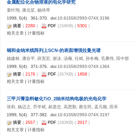
金属配位化合物溶液的电化学研究
童叶翔, 康北笙, 杨绮琴
1999, 5(4): 361-370. doi:
10.61558/2993-074X.3196
摘要
(
2280
)
PDF
(158KB) (
5301
)
相关文章
|
计量指标
铜和金纳米线阵列上SCN-的表面增强拉曼光谱
姚建林, 潘谷平, 薛宽宏, 谢泳, 汤儆, 任斌, 孙冬梅, 毛秉伟, 田中群
1999, 5(4): 371-376. doi:
10.61558/2993-074X.1364
摘要
(
2176
)
PDF
(267KB) (
1858
)
相关文章
|
计量指标
三甲川菁染料敏化TiO_2纳米结构电极的光电化学
张莉, 杨迈之, 乔学斌, 郝彦忠, 高恩勤, 蔡生民, 孟凡顺, 田禾
1999, 5(4): 377-382. doi:
10.61558/2993-074X.3197
摘要
(
2557
)
PDF
(183KB) (
2017
)
相关文章
|
计量指标