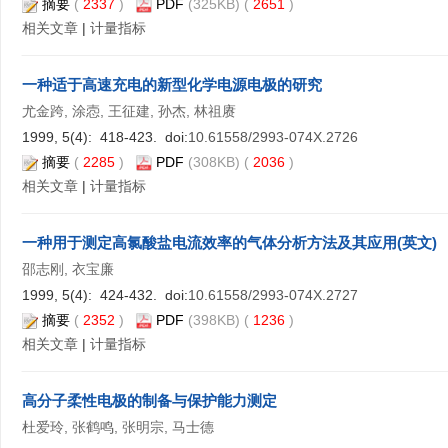
摘要
(
2337
)
PDF
(325KB) (
2651
)
相关文章
|
计量指标
一种适于高速充电的新型化学电源电极的研究
尤金跨, 涂悫, 王征建, 孙杰, 林祖赓
1999, 5(4): 418-423. doi:
10.61558/2993-074X.2726
摘要
(
2285
)
PDF
(308KB) (
2036
)
相关文章
|
计量指标
一种用于测定高氯酸盐电流效率的气体分析方法及其应用(英文)
邵志刚, 衣宝廉
1999, 5(4): 424-432. doi:
10.61558/2993-074X.2727
摘要
(
2352
)
PDF
(398KB) (
1236
)
相关文章
|
计量指标
高分子柔性电极的制备与保护能力测定
杜爱玲, 张鹤鸣, 张明宗, 马士德