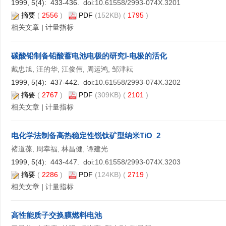
1999, 5(4): 433-436. doi:
10.61558/2993-074X.3201
摘要
(
2556
)
PDF
(152KB) (
1795
)
相关文章
|
计量指标
碳酸铅制备铅酸蓄电池电极的研究Ⅰ-电极的活化
戴忠旭, 汪的华, 江俊伟, 周运鸿, 邹津耘
1999, 5(4): 437-442. doi:
10.61558/2993-074X.3202
摘要
(
2767
)
PDF
(309KB) (
2101
)
相关文章
|
计量指标
电化学法制备高热稳定性锐钛矿型纳米TiO_2
褚道葆, 周幸福, 林昌健, 谭建光
1999, 5(4): 443-447. doi:
10.61558/2993-074X.3203
摘要
(
2286
)
PDF
(124KB) (
2719
)
相关文章
|
计量指标
高性能质子交换膜燃料电池