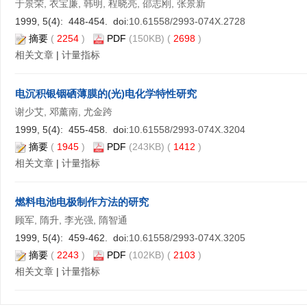
于景荣, 衣宝廉, 韩明, 程晓亮, 邵志刚, 张景新
1999, 5(4): 448-454. doi:
10.61558/2993-074X.2728
摘要
(
2254
)
PDF
(150KB) (
2698
)
相关文章
|
计量指标
电沉积银铟硒薄膜的(光)电化学特性研究
谢少艾, 邓薰南, 尤金跨
1999, 5(4): 455-458. doi:
10.61558/2993-074X.3204
摘要
(
1945
)
PDF
(243KB) (
1412
)
相关文章
|
计量指标
燃料电池电极制作方法的研究
顾军, 隋升, 李光强, 隋智通
1999, 5(4): 459-462. doi:
10.61558/2993-074X.3205
摘要
(
2243
)
PDF
(102KB) (
2103
)
相关文章
|
计量指标