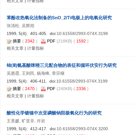
相关文章
|
计量指标
苯酚在热氧化法制备的SnO_2/Ti电极上的电氧化研究
张清松, 吴辉煌
1999, 5(4): 401-405. doi:
10.61558/2993-074X.3198
摘要
(
2342
)
PDF
(218KB) (
1592
)
相关文章
|
计量指标
铈(Ⅲ)氨基酸咪唑三元配合物的表征和循环伏安行为研究
吴惠霞, 王则民, 杨海峰, 章宗穰
1999, 5(4): 406-411. doi:
10.61558/2993-074X.3199
摘要
(
2470
)
PDF
(240KB) (
2336
)
相关文章
|
计量指标
酸性化学镀镍中次亚磷酸钠阳极氧化行为的研究
王美媛, 旷亚非, 许岩
1999, 5(4): 412-417. doi:
10.61558/2993-074X.3200