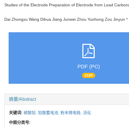
Studies of the Electrode Preparation of Electrode from Lead Carbon
Dai Zhongxu Wang Dihua Jiang Junwei Zhou Yunhong Zou Jinyun
PDF (PC)
2100
摘要/Abstract
关键词:
碳酸铅,
铅酸蓄电池,
粉末微电极,
活化
中图分类号: