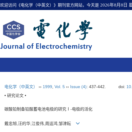
欢迎访问《电化学（中英文）》期刊官方网站，今天是
2026年8月8日
电化学（中英文）
››
1999
,
Vol. 5
››
Issue (4)
: 437-442.
doi:
10
• 研究论文 •
碳酸铅制备铅酸蓄电池电极的研究Ⅰ-电极的活化
戴忠旭,汪的华,江俊伟,周运鸿,邹津耘