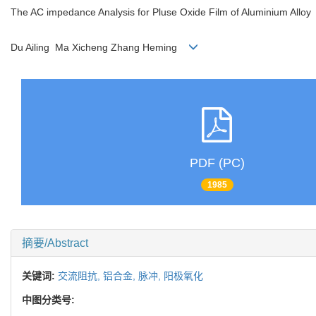
The AC impedance Analysis for Pluse Oxide Film of Aluminium Alloy
Du Ailing Ma Xicheng Zhang Heming
PDF (PC)
1985
摘要/Abstract
关键词:
交流阻抗,
铝合金,
脉冲,
阳极氧化
中图分类号: