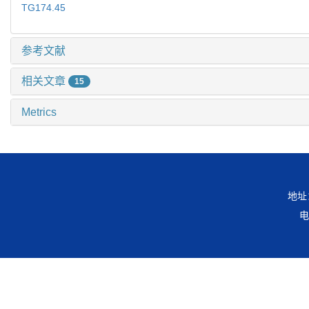
TG174.45
参考文献
相关文章
15
Metrics
地址
电