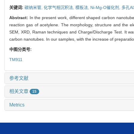
关键词:
碳纳米管,
化学气相沉积法,
模板法,
Ni-Mg-O催化剂,
多孔A
Abstract:
In the present work, different shaped carbon nanotu
reaction gas of acetylene. The morphology, structure and the e
SEM, XRD, Raman techniques and Charge/Discharge Test. It was f
carbon nanotubes. In our samples, with the increase of preparation
中图分类号:
TM911
参考文献
相关文章
15
Metrics