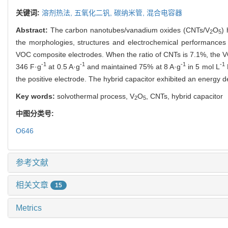
关键词:
溶剂热法,
五氧化二钒,
碳纳米管,
混合电容器
Abstract:
The carbon nanotubes/vanadium oxides (CNTs/V
O
)
2
5
the morphologies, structures and electrochemical performances 
VOC composite electrodes. When the ratio of CNTs is 7.1%, the VO
-1
-1
-1
-1
346 F·g
at 0.5 A·g
and maintained 75% at 8 A·g
in 5 mol L
the positive electrode. The hybrid capacitor exhibited an energy 
Key words:
solvothermal process, V
O
, CNTs, hybrid capacitor
2
5
中图分类号:
O646
参考文献
相关文章
15
Metrics