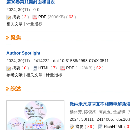
第30卷第11期封面和目次
2024, 30(11): 0-0.
摘要
(
2
)
PDF
(3006KB) (
63
)
相关文章
|
计量指标
聚焦
Author Spotlight
2024, 30(11): 2414222. doi:
10.61558/2993-074X.3511
摘要
(
0
)
HTML
(
7
)
PDF
(1128KB) (
62
)
参考文献
|
相关文章
|
计量指标
综述
微纳米尺度两互不相溶电解质
杨丽芳, 陈俊杰, 陈灵玉, 金思琪, 
2024, 30(11): 2414005. doi:
10.
摘要
(
36
)
RichHTML
(
3