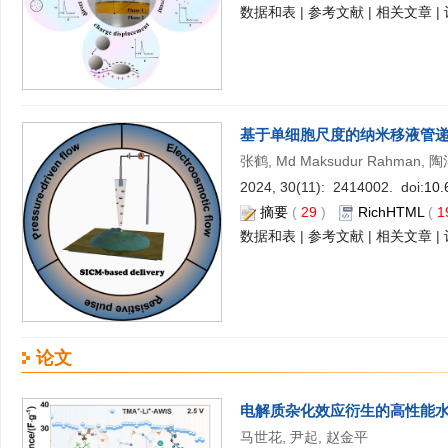
数据和表
|
参考文献
|
相关文章
|
基于单细胞尺度的纳米移液管
张鹤, Md Maksudur Rahman, 陶
2024, 30(11): 2414002. doi:
10.
摘要
(
29
)
RichHTML
(
1
数据和表
|
参考文献
|
相关文章
|
论文
电解质杂化效应衍生的高性能
马世花, 尹起, 赵金平