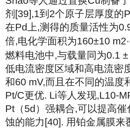
Shao等人通过置换Cu制备
剂[
39
],1到2个原子层厚度的
在Pd上,测得的质量活性为0.95±
倍,电化学面积为160±10 m2·
燃料电池中,与载量同为0.1 ± 
低电流密度区域和高电流密度区
和60 mV,而且在不同的温
Pt/C更优. Li等人发现,L1
Pt（5d）强耦合,可以提高
蚀的能力[
40
]. 用铂金属膜