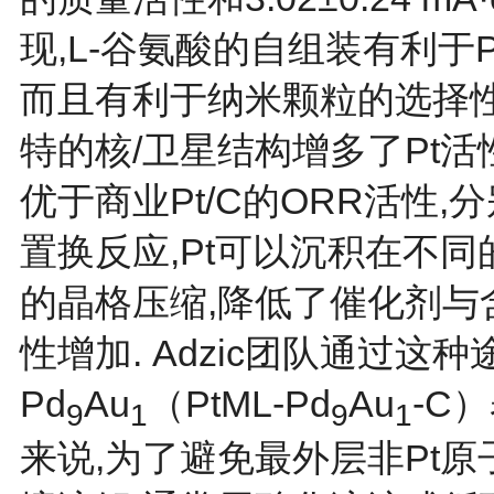
现,L-谷氨酸的自组装有利于P
而且有利于纳米颗粒的选择性
特的核/卫星结构增多了Pt活
优于商业Pt/C的ORR活性,分别
置换反应,Pt可以沉积在不同
的晶格压缩,降低了催化剂与
性增加. Adzic团队通过这种途
Pd
Au
（PtML-Pd
Au
-C
9
1
9
1
来说,为了避免最外层非Pt