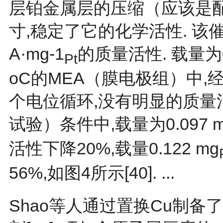
层铂金属层的压缩（应该是
寸,稳定了它的化学活性. 该催
A·mg-1
的质量活性. 载量为0.
Pt
οC的MEA（膜电极组）中,经过
个电位循环,没有明显的质量活
试验）条件中,载量为0.097 
活性下降20%,载量0.122 mg
56%,如
图4
所示[
40
]. ...
Shao等人通过置换Cu制备