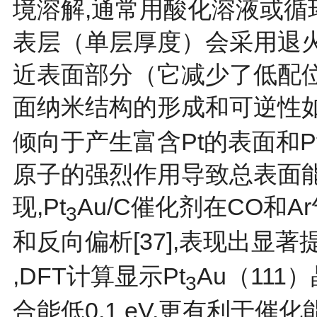
境溶解,通常用酸化溶液或循
表层（单层厚度）会采用退
近表面部分（它减少了低配位表
面纳米结构的形成和可逆性
倾向于产生富含Pt的表面和P
原子的强烈作用导致总表面能
现,Pt
Au/C催化剂在CO和
3
和反向偏析[
37
],表现出显著提
,DFT计算显示Pt
Au（111
3
合能低0.1 eV,更有利于催化