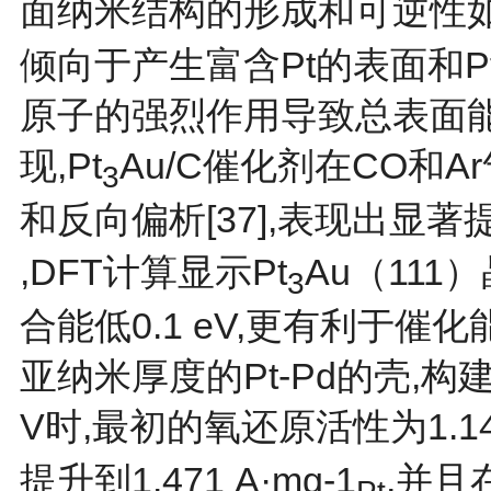
面纳米结构的形成和可逆性
倾向于产生富含Pt的表面和P
原子的强烈作用导致总表面能
现,Pt
Au/C催化剂在CO和
3
和反向偏析[
37
],表现出显著提
,DFT计算显示Pt
Au（111
3
合能低0.1 eV,更有利于催化
亚纳米厚度的Pt-Pd的壳,
V时,最初的氧还原活性为1.14 
提升到1.471 A·mg-1
,并且
Pt