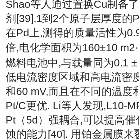
Shao等人通过置换Cu制备
剂[
39
],1到2个原子层厚度的
在Pd上,测得的质量活性为0.95±
倍,电化学面积为160±10 m2·
燃料电池中,与载量同为0.1 ± 
低电流密度区域和高电流密度区
和60 mV,而且在不同的温
Pt/C更优. Li等人发现,L1
Pt（5d）强耦合,可以提高
蚀的能力[
40
]. 用铂金属膜