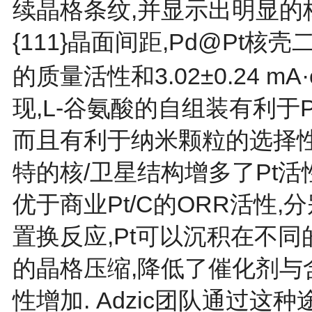
续晶格条纹,并显示出明显的核壳
{111}晶面间距,Pd@Pt核壳二
的质量活性和3.02±0.24 mA
现,L-谷氨酸的自组装有利于P
而且有利于纳米颗粒的选择性
特的核/卫星结构增多了Pt活
优于商业Pt/C的ORR活性,分别
置换反应,Pt可以沉积在不同
的晶格压缩,降低了催化剂与
性增加. Adzic团队通过这种途