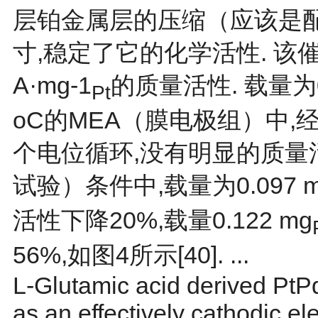
层铂金属层的压缩（应该是
寸,稳定了它的化学活性. 该催
A·mg-1
的质量活性. 载量为0.
Pt
οC的MEA（膜电极组）中,经过
个电位循环,没有明显的质量活
试验）条件中,载量为0.097 
活性下降20%,载量0.122 mg
56%,如
图4
所示[
40
]. ...
L-Glutamic acid derived PtP
as an effectively cathodic el