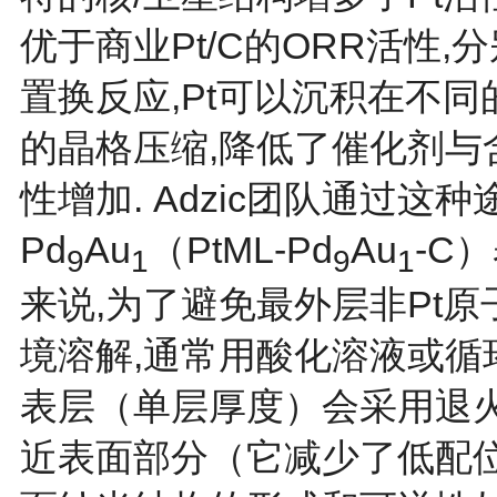
优于商业Pt/C的ORR活性,分别
置换反应,Pt可以沉积在不同
的晶格压缩,降低了催化剂与
性增加. Adzic团队通过这种途
Pd
Au
（PtML-Pd
Au
-C
9
1
9
1
来说,为了避免最外层非Pt
境溶解,通常用酸化溶液或循
表层（单层厚度）会采用退
近表面部分（它减少了低配位表