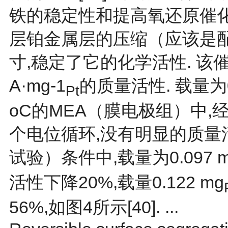
铁的稳定性和提高氧还原催
层铂金属层的压缩（应该是
寸,稳定了它的化学活性. 该催
A·mg-1
的质量活性. 载量为0.
Pt
οC的MEA（膜电极组）中,经过
个电位循环,没有明显的质量活
试验）条件中,载量为0.097 
活性下降20%,载量0.122 mg
56%,如
图4
所示[
40
]. ...