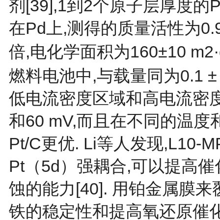
剂[
39
],1到2个原子层厚度的
在Pd上,测得的质量活性为0.95±
倍,电化学面积为160±10 m2·
燃料电池中,与载量同为0.1 ± 
低电流密度区域和高电流密度区
和60 mV,而且在不同的温
Pt/C更优. Li等人发现,L1
Pt（5d）强耦合,可以提高
蚀的能力[
40
]. 用铂金属膜
铁的稳定性和提高氧还原催