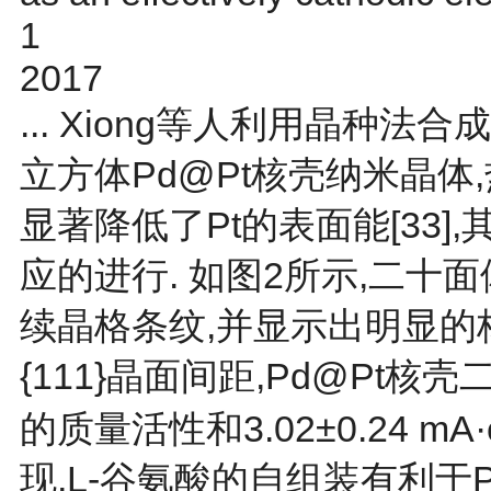
1
2017
... Xiong等人利用晶种
立方体Pd@Pt核壳纳米晶
显著降低了Pt的表面能[
33
]
应的进行. 如
图2
所示,二十
续晶格条纹,并显示出明显的核壳
{111}晶面间距,Pd@Pt核壳二
的质量活性和3.02±0.24 mA
现,L-谷氨酸的自组装有利于P