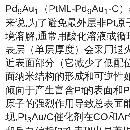
Pd
Au
（PtML-Pd
Au
-C
9
1
9
1
来说,为了避免最外层非Pt
境溶解,通常用酸化溶液或循
表层（单层厚度）会采用退
近表面部分（它减少了低配位表
面纳米结构的形成和可逆性
倾向于产生富含Pt的表面和P
原子的强烈作用导致总表面能
现,Pt
Au/C催化剂在CO和
3