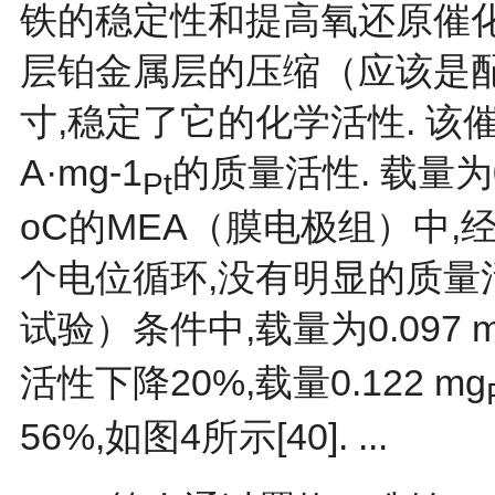
铁的稳定性和提高氧还原催
层铂金属层的压缩（应该是
寸,稳定了它的化学活性. 该催
A·mg-1
的质量活性. 载量为0.
Pt
οC的MEA（膜电极组）中,经过
个电位循环,没有明显的质量活
试验）条件中,载量为0.097 
活性下降20%,载量0.122 mg
56%,如
图4
所示[
40
]. ...