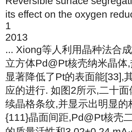
Reversible surface segregatio
its effect on the oxygen redu
1
2013
... Xiong等人利用晶种
立方体Pd@Pt核壳纳米晶
显著降低了Pt的表面能[
33
]
应的进行. 如
图2
所示,二十
续晶格条纹,并显示出明显的核壳
{111}晶面间距,Pd@Pt核壳二
的质量活性和3.02±0.24 mA