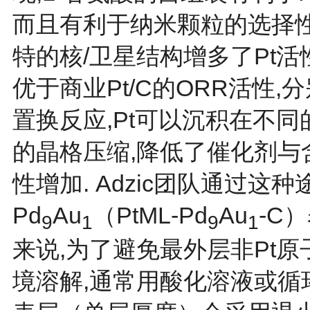
而且有利于纳米颗粒的选择性
特的核/卫星结构增多了Pt活
优于商业Pt/C的ORR活性,分别
置换反应,Pt可以沉积在不同
的晶格压缩,降低了催化剂与
性增加. Adzic团队通过这种途
Pd
Au
（PtML-Pd
Au
-C
9
1
9
1
来说,为了避免最外层非Pt
境溶解,通常用酸化溶液或循