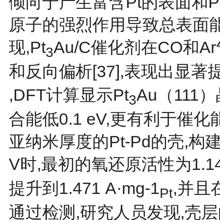
倾向于产生富含Pt的表面和P
原子的强烈作用导致总表面能
现,Pt
Au/C催化剂在CO和
3
和反向偏析[
37
],表现出显著提
,DFT计算显示Pt
Au（111
3
合能低0.1 eV,更有利于催化
亚纳米厚度的Pt-Pd的壳,
V时,最初的氧还原活性为1.14 
提升到1.471 A·mg-1
,并且
Pt
通过检测,研究人员发现,壳层