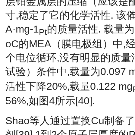
层铂金属层的压缩（应该是
寸,稳定了它的化学活性. 该催
A·mg-1
的质量活性. 载量为0.
Pt
οC的MEA（膜电极组）中,经过
个电位循环,没有明显的质量活
试验）条件中,载量为0.097 
活性下降20%,载量0.122 mg
56%,如图4所示[40].
Shao等人通过置换Cu制备
剂[
39
],1到2个原子层厚度的