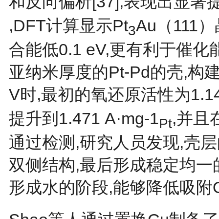
和反向偏析[
37
],表现出显著提
,DFT计算显示Pt
Au（111
3
合能低0.1 eV,更有利于催化
亚纳米厚度的Pt-Pd的壳,
V时,最初的氧还原活性为1.14 
提升到1.471 A·mg-1
,并且
Pt
通过检测,研究人员发现,壳层
双侧结构,最后形成稳定均一的P
形成水的阶段,能够降低吸附OH