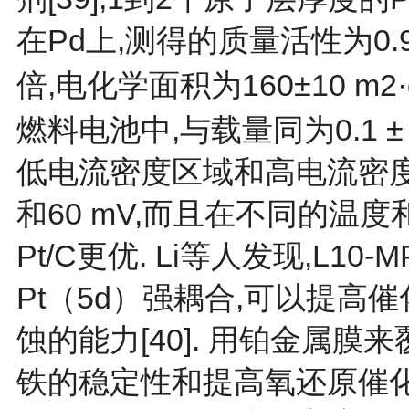
在Pd上,测得的质量活性为0.95±
倍,电化学面积为160±10 m2·
燃料电池中,与载量同为0.1 ± 
低电流密度区域和高电流密度区
和60 mV,而且在不同的温
Pt/C更优. Li等人发现,L1
Pt（5d）强耦合,可以提高
蚀的能力[
40
]. 用铂金属膜
铁的稳定性和提高氧还原催