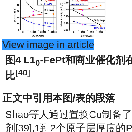
View image in article
图4
L1
-FePt和商业催化
0
[
40
]
比
正文中引用本图/表的段落
Shao等人通过置换Cu制备
剂[39],1到2个原子层厚度