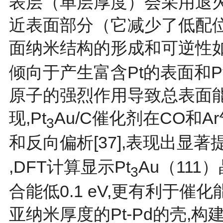
表层（单层厚度）会采用退
近表面部分（它减少了低配位表
面纳米结构的形成和可逆性
倾向于产生富含Pt的表面和P
原子的强烈作用导致总表面能
现,Pt
Au/C催化剂在CO和
3
和反向偏析[
37
],表现出显著提
,DFT计算显示Pt
Au（111
3
合能低0.1 eV,更有利于催化
亚纳米厚度的Pt-Pd的壳,