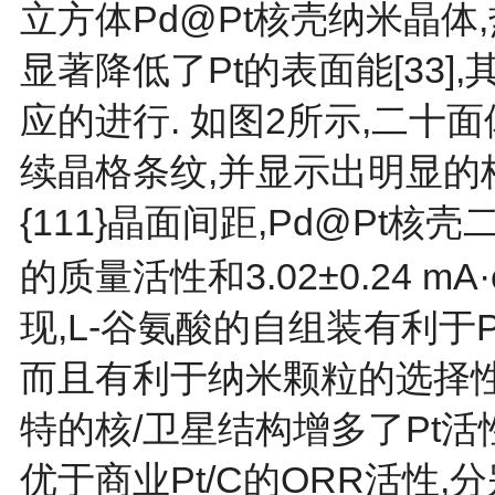
立方体Pd@Pt核壳纳米晶
显著降低了Pt的表面能[
33
]
应的进行. 如
图2
所示,二十
续晶格条纹,并显示出明显的核壳
{111}晶面间距,Pd@Pt核壳二
的质量活性和3.02±0.24 mA
现,L-谷氨酸的自组装有利于P
而且有利于纳米颗粒的选择性
特的核/卫星结构增多了Pt活
优于商业Pt/C的ORR活性,分别