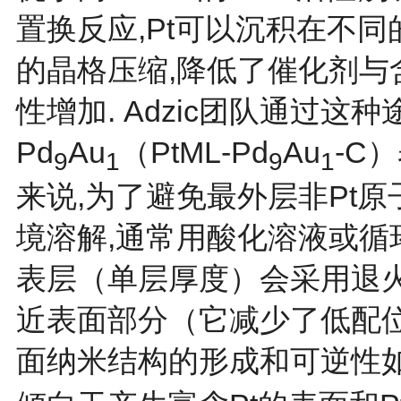
置换反应,Pt可以沉积在不同
的晶格压缩,降低了催化剂与
性增加. Adzic团队通过这种途
Pd
Au
（PtML-Pd
Au
-C
9
1
9
1
来说,为了避免最外层非Pt
境溶解,通常用酸化溶液或循
表层（单层厚度）会采用退
近表面部分（它减少了低配位表
面纳米结构的形成和可逆性