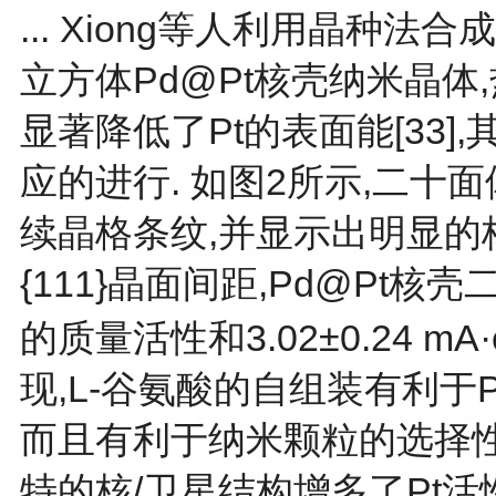
... Xiong等人利用晶种
立方体Pd@Pt核壳纳米晶
显著降低了Pt的表面能[
33
]
应的进行. 如
图2
所示,二十
续晶格条纹,并显示出明显的核壳
{111}晶面间距,Pd@Pt核壳二
的质量活性和3.02±0.24 mA
现,L-谷氨酸的自组装有利于P
而且有利于纳米颗粒的选择性
特的核/卫星结构增多了Pt活