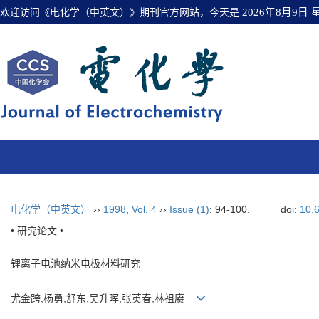
欢迎访问《电化学（中英文）》期刊官方网站，今天是
2026年8月9日
电化学（中英文）
››
1998
,
Vol. 4
››
Issue (1)
: 94-100.
doi:
10.
• 研究论文 •
锂离子电池纳米电极材料研究
尤金跨,杨勇,舒东,吴升晖,张英春,林祖赓