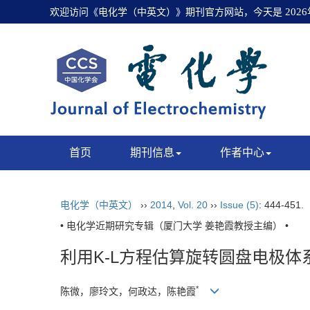
欢迎访问《电化学（中英文）》期刊官方网站，今天是
202
首页
期刊信息
作者中心
电化学（中英文）
››
2014
,
Vol. 20
››
Issue (5)
: 444-451.
• 电化学近期研究专辑（厦门大学 姜艳霞教授主编） •
利用K-L方程估算旋转圆盘电极
*
陈微，廖玲文，何政达，陈艳霞