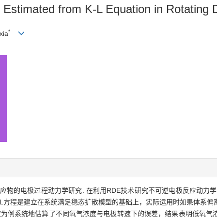
 Estimated from K-L Equation in Rotating 
*
xia
的电极过程动力学研究. 在利用RDE技术研究不可逆电极反应动力学时，人们
K-L方程是建立在系统满足稳态扩散模型的基础上，实际运用时如果体系
反应为例系统地估算了不同氧气浓度与电极转速下的误差，结果表明低氧气