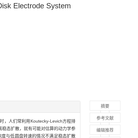
Disk Electrode System
摘要
参考文献
常利用Koutecky-Levich方程排
偏离稳态扩散，就有可能对估算的动力学参
编辑推荐
浓度与低圆盘转速的情况不满足稳态扩散