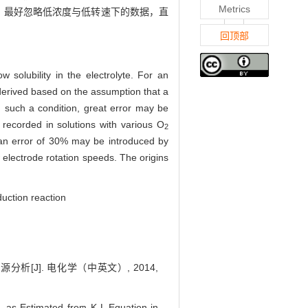
Metrics
时，最好忽略低浓度与低转速下的数据，直
回顶部
 solubility in the electrolyte. For an
 derived based on the assumption that a
m such a condition, great error may be
e recorded in solutions with various O
2
 an error of 30% may be introduced by
 electrode rotation speeds. The origins
duction reaction
J]. 电化学（中英文）, 2014,
as Estimated from K-L Equation in