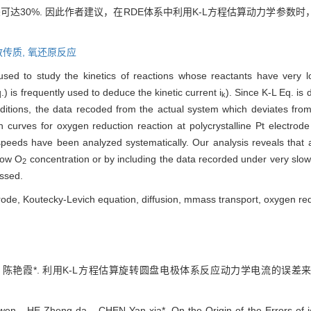
可达30%. 因此作者建议，在RDE体系中利用K-L方程估算动力学参数
散传质,
氧还原反应
sed to study the kinetics of reactions whose reactants have very low
) is frequently used to deduce the kinetic current i
). Since K-L Eq. is
k
ditions, the data recoded from the actual system which deviates fro
n curves for oxygen reduction reaction at polycrystalline Pt electrod
 speeds have been analyzed systematically. Our analysis reveals that
 low O
concentration or by including the data recorded under very slow
2
ussed.
ctrode, Koutecky-Levich equation, diffusion, mmass transport, oxygen re
艳霞*. 利用K-L方程估算旋转圆盘电极体系反应动力学电流的误差来源分析[
n，HE Zheng-da，CHEN Yan-xia*. On the Origin of the Errors of i