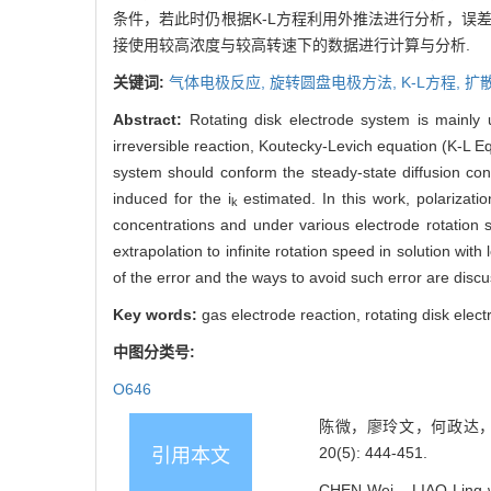
条件，若此时仍根据K-L方程利用外推法进行分析，误差
接使用较高浓度与较高转速下的数据进行计算与分析.
关键词:
气体电极反应,
旋转圆盘电极方法,
K-L方程,
扩
Abstract:
Rotating disk electrode system is mainly u
irreversible reaction, Koutecky-Levich equation (K-L Eq.
system should conform the steady-state diffusion con
induced for the i
estimated. In this work, polarizatio
k
concentrations and under various electrode rotation
extrapolation to infinite rotation speed in solution with
of the error and the ways to avoid such error are disc
Key words:
gas electrode reaction, rotating disk ele
中图分类号:
O646
陈微，廖玲文，何政达，陈
20(5): 444-451.
引用本文
CHEN Wei，LIAO Ling-we