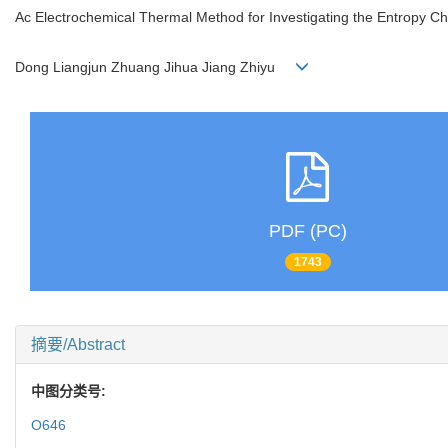
Ac Electrochemical Thermal Method for Investigating the Entropy C
Dong Liangjun Zhuang Jihua Jiang Zhiyu
PDF (PC)
1743
摘要/Abstract
中图分类号:
O646