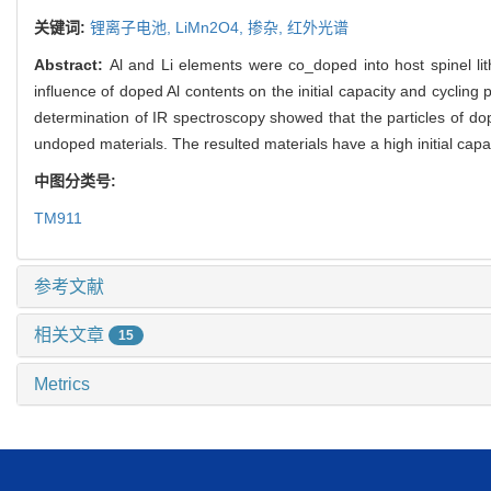
关键词:
锂离子电池,
LiMn2O4,
掺杂,
红外光谱
Abstract:
Al and Li elements were co_doped into host spinel l
influence of doped Al contents on the initial capacity and cyclin
determination of IR spectroscopy showed that the particles of dop
undoped materials. The resulted materials have a high initial capa
中图分类号:
TM911
参考文献
相关文章
15
Metrics