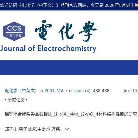
欢迎访问《电化学（中英文）》期刊官方网站，今天是
2026年8月9日
电化学（中英文）
››
2001
,
Vol. 7
››
Issue (4)
: 433-438.
doi:
10
• 研究论文 •
铝锂混合掺杂尖晶石相Li_(1+x)Al_yMn_(2-y)O_4材料结构性能的研究
郑子山,唐子龙,张中太,沈万慈