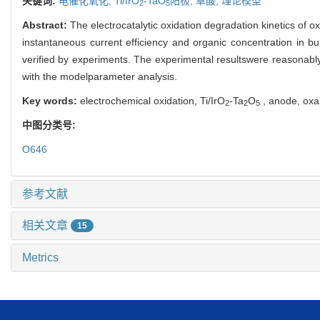
关键词:
电催化氧化,
Ti/IrO
-TaO
阳极,
草酸,
理论模型
2
5
Abstract:
The electrocatalytic oxidation degradation kinetics of oxa
instantaneous current efficiency and organic concentration in b
verified by experiments. The experimental resultswere reasonably
with the modelparameter analysis.
Key words:
electrochemical oxidation, Ti/IrO
-Ta
O
, anode, oxal
2
2
5
中图分类号:
O646
参考文献
相关文章
15
Metrics