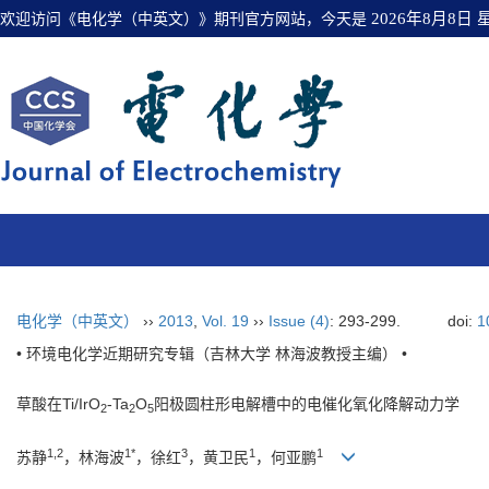
欢迎访问《电化学（中英文）》期刊官方网站，今天是
2026年8月8日
电化学（中英文）
››
2013
,
Vol. 19
››
Issue (4)
: 293-299.
doi:
1
• 环境电化学近期研究专辑（吉林大学 林海波教授主编） •
草酸在Ti/IrO
-Ta
O
阳极圆柱形电解槽中的电催化氧化降解动力学
2
2
5
1,2
1*
3
1
1
苏静
，林海波
，徐红
，黄卫民
，何亚鹏