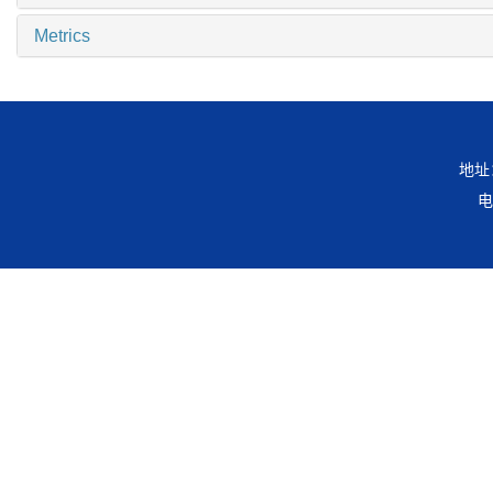
Metrics
地址
电