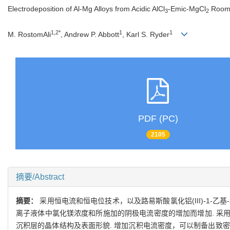
Electrodeposition of Al-Mg Alloys from Acidic AlCl
-Emic-MgCl
Room 
3
2
1,2*
1
1
M. RostomAli
, Andrew P. Abbott
, Karl S. Ryder
PDF (PC)
2105
摘要/Abstract
摘要：
采用恒电流和恒电位技术，以及路易斯酸氯化铝(III)-1-乙
离子液体中氯化镁浓度和所施加的阴极电流密度的增加而增加. 采用X-
沉积层的晶体结构及表面形貌. 增加沉积电流密度，可以制备出致密、