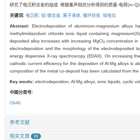
研究了电沉积合金的组成. 根据重声阻抗分析得到的质量-电荷(m-
关键词:
电沉积,
铝-镁合金,
离子液体,
循环伏安,
恒电位
Abstract:
Electrodeposition of aluminium-magnesium alloys ha
methylimidazolium chloride ionic liquid containing magnesium(I
deposited alloy increases with increasing MgCl
concentration in 
2
electrodeposition and the morphology of the electrodeposited l
energy dispersive X-ray spectroscopy (EDAX). On increasing the 
cathodic current efficiency for the deposition of Al-Mg alloys i
composition of the metal co-deposit has been calculated from the
Key words:
electrodeposition, Al-Mg alloys, ionic liquids, cyclic v
中图分类号:
O646
参考文献
相关文章
15