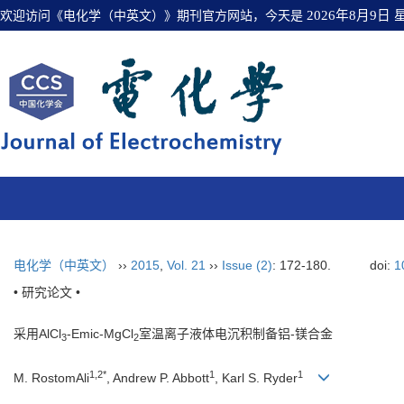
欢迎访问《电化学（中英文）》期刊官方网站，今天是
2026年8月9日
电化学（中英文）
››
2015
,
Vol. 21
››
Issue (2)
: 172-180.
doi:
1
• 研究论文 •
采用AlCl
-Emic-MgCl
室温离子液体电沉积制备铝-镁合金
3
2
1,2*
1
1
M. RostomAli
, Andrew P. Abbott
, Karl S. Ryder