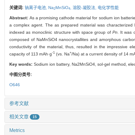
关键词:
钠离子电池,
Na
MnSiO
,
溶胶-凝胶法,
电化学性能
2
4
Abstract:
As a promising cathode material for sodium ion batteri
a complex agent. The as prepared material was characterized
indexed as monoclinic structure with space group of
Pn
. It was
composed of NaMnSiO4 nanocrystallites and amorphous carbon n
conductivity of the material, thus, resulted in the impressive 
-1
+
capacity of 113 mAh·g
(vs. Na
/Na) at a current density of 14 m
Key words:
Sodium ion battery, Na2MnSiO4, sol-gel method, ele
中图分类号:
O646
参考文献
相关文章
15
Metrics