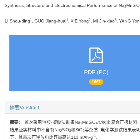
Synthesis, Structure and Electrochemical Performance of Na
MnSiO
2
1
1
2
3
LI Shou-ding
, GUO Jiang-huai
, XIE Yong
, MI Jin-xiao
, YANG Yon
PDF (PC)
1667
摘要/Abstract
摘要：
首次采用溶胶-凝胶法制备Na
MnSiO
/C纳米复合正极材料. 
2
4
结果证实材料中不含有Na
SiO
和SiO
等杂质. 电化学测试结果表明，
2
3
2
-1
下，其首次可逆放电比容量高达113 mAh·g
.