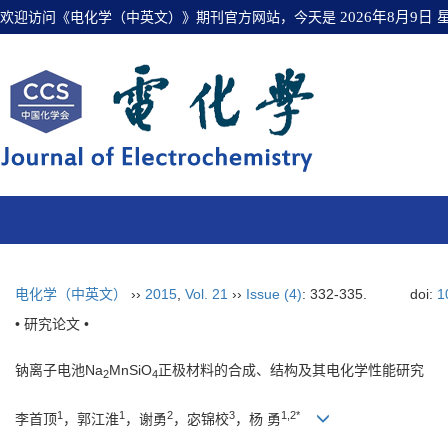
欢迎访问《电化学（中英文）》期刊官方网站，今天是
2026年8月9日
电化学（中英文）
››
2015
,
Vol. 21
››
Issue (4)
: 332-335.
doi:
1
• 研究论文 •
钠离子电池Na
MnSiO
正极材料的合成、结构及其电化学性能研究
2
4
1
1
2
3
1,2*
李首顶
，郭江淮
，谢勇
，宓锦校
，杨 勇