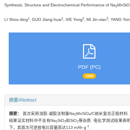
Synthesis, Structure and Electrochemical Performance of Na
MnSiO
2
1
1
2
3
LI Shou-ding
, GUO Jiang-huai
, XIE Yong
, MI Jin-xiao
, YANG Yon
PDF (PC)
1668
摘要/Abstract
摘要：
首次采用溶胶-凝胶法制备Na
MnSiO
/C纳米复合正极材料. 
2
4
结果证实材料中不含有Na
SiO
和SiO
等杂质. 电化学测试结果表明，
2
3
2
-1
下，其首次可逆放电比容量高达113 mAh·g
.