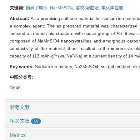
关键词:
钠离子电池,
Na
MnSiO
,
溶胶-凝胶法,
电化学性能
2
4
Abstract:
As a promising cathode material for sodium ion batteri
a complex agent. The as prepared material was characterized
indexed as monoclinic structure with space group of
Pn
. It was
composed of NaMnSiO4 nanocrystallites and amorphous carbon n
conductivity of the material, thus, resulted in the impressive 
-1
+
capacity of 113 mAh·g
(vs. Na
/Na) at a current density of 14 m
Key words:
Sodium ion battery, Na2MnSiO4, sol-gel method, ele
中图分类号:
O646
参考文献
相关文章
15
Metrics