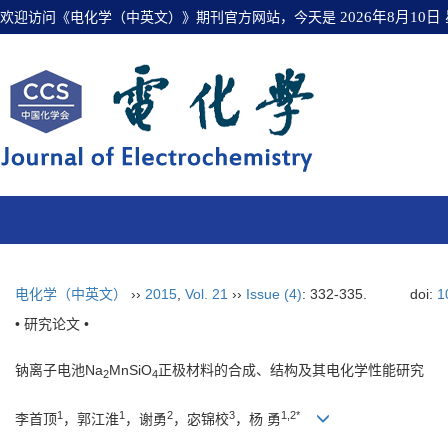
欢迎访问《电化学（中英文）》期刊官方网站，今天是
2026年8月10日
电化学（中英文）
››
2015
,
Vol. 21
››
Issue (4)
: 332-335.
doi:
1
• 研究论文 •
钠离子电池Na
MnSiO
正极材料的合成、结构及其电化学性能研究
2
4
1
1
2
3
1,2*
李首顶
，郭江淮
，谢勇
，宓锦校
，杨 勇