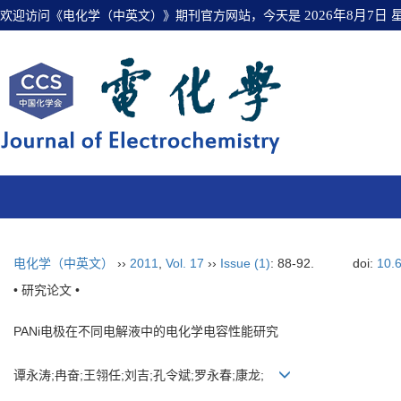
欢迎访问《电化学（中英文）》期刊官方网站，今天是
2026年8月7日
电化学（中英文）
››
2011
,
Vol. 17
››
Issue (1)
: 88-92.
doi:
10.
• 研究论文 •
PANi电极在不同电解液中的电化学电容性能研究
谭永涛;冉奋;王翎任;刘吉;孔令斌;罗永春;康龙;