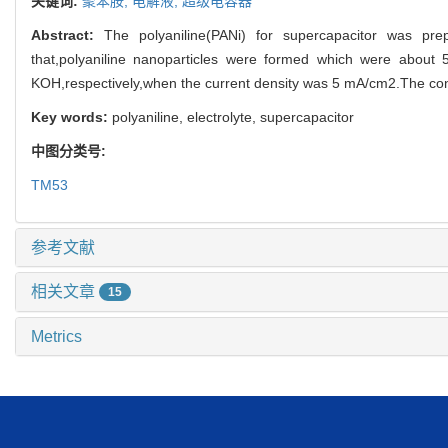
关键词:
聚苯胺,
电解液,
超级电容器
Abstract:
The polyaniline(PANi) for supercapacitor was pr
that,polyaniline nanoparticles were formed which were abou
KOH,respectively,when the current density was 5 mA/cm2.The conc
Key words:
polyaniline, electrolyte, supercapacitor
中图分类号:
TM53
参考文献
相关文章
15
Metrics