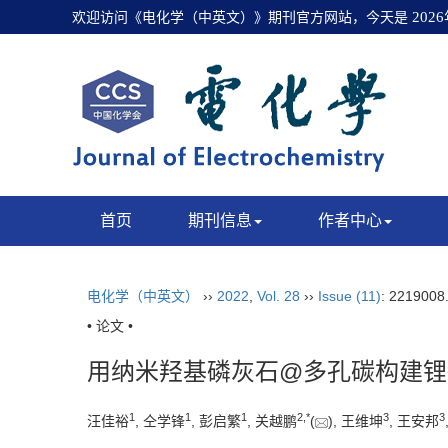
欢迎访问《电化学（中英文）》期刊官方网站，今天是
202
首页
期刊信息
作者中心
电化学（中英文）
››
2022
,
Vol. 28
››
Issue (11)
: 221900
• 论文 •
用纳米羟基磷灰石@多孔碳构建锂
1
1
1
2
,
*
3
3
汪佳裕
, 仝学锋
, 彭启繁
, 关越鹏
(
), 王维坤
, 王安邦