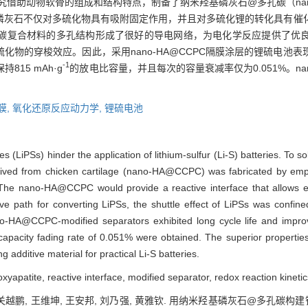
借助动物软骨的组成和结构特点，制备了纳米羟基磷灰石@多孔碳（nano
磷灰石不仅对多硫化物具有吸附固定作用，并且对多硫化锂的转化具有催
碳复合材料的多孔结构形成了很好的导电网络，为电化学反应提供了优
化物的穿梭效应。因此，采用nano-HA@CCPC隔膜涂层的锂硫电池
-1
815 mAh·g
的放电比容量，并且每次的容量衰减率仅为0.051%。na
膜,
氧化还原反应动力学,
锂硫电池
des (LiPSs) hinder the application of lithium-sulfur (Li-S) batteries. To 
ived from chicken cartilage (nano-HA@CCPC) was fabricated by empl
 The nano-HA@CCPC would provide a reactive interface that allows ef
tive path for converting LiPSs, the shuttle effect of LiPSs was confi
no-HA@CCPC-modified separators exhibited long cycle life and improve
apacity fading rate of 0.051% were obtained. The superior properties,
ditive material for practical Li-S batteries.
patite, reactive interface, modified separator, redox reaction kinetics,
, 关越鹏, 王维坤, 王安邦, 刘乃强, 黄雅钦. 用纳米羟基磷灰石@多孔碳构