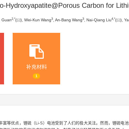
no-Hydroxyapatite@Porous Carbon for Lithi
2
,
*
3
3
4
,
*
g Guan
(
), Wei-Kun Wang
, An-Bang Wang
, Nai-Qiang Liu
(
), Y
补充材料
1
富等优点，锂硫（Li-S）电池受到了人们的极大关注。然而，锂硫电池