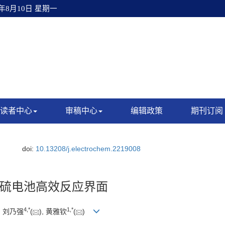
6年8月10日 星期一
读者中心
审稿中心
编辑政策
期刊订阅
8.
doi:
10.13208/j.electrochem.2219008
硫电池高效反应界面
4
,
*
1
,
*
, 刘乃强
(
), 黄雅钦
(
)