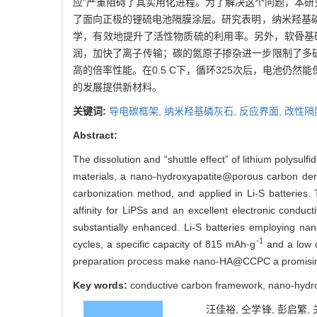
应”严重阻碍了其实用化进程。为了解决这个问题，本研究
了面向正极的锂硫电池隔膜涂层。研究表明，纳米羟基
学，有效地提升了活性物质硫的利用率。另外，软骨基
润，加快了离子传输；碳的氮原子掺杂进一步限制了多硫
高的倍率性能。在0.5 C下，循环325次后，电池仍然能保持
的发展提供新材料。
关键词:
导电碳框架,
纳米羟基磷灰石,
反应界面,
改性隔
Abstract:
The dissolution and “shuttle effect” of lithium polysulfi
materials, a nano-hydroxyapatite@porous carbon der
carbonization method, and applied in Li-S batteries.
affinity for LiPSs and an excellent electronic conduc
substantially enhanced. Li-S batteries employing na
-1
cycles, a specific capacity of 815 mAh·g
and a low c
preparation process make nano-HA@CCPC a promising ad
Key words:
conductive carbon framework, nano-hydroxya
汪佳裕, 仝学锋, 彭启繁