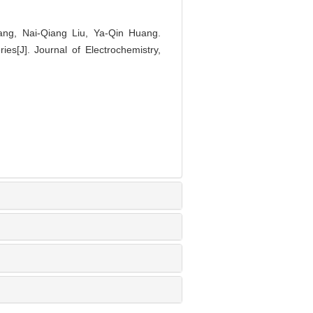
g, Nai-Qiang Liu, Ya-Qin Huang.
es[J]. Journal of Electrochemistry,