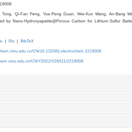
219008.
 Tong, Qi-Fan Peng, Yue-Peng Guan, Wei-Kun Wang, An-Bang Wan
bled by Nano-Hydroxyapatite@Porous Carbon for Lithium-Sulfur Batteri
te
|
Ris
|
BibTeX
rochem.xmu.edu.cn/CN/10.13208/j.electrochem.2219008
ochem.xmu.edu.cn/CN/Y2022/V28/I11/2219008