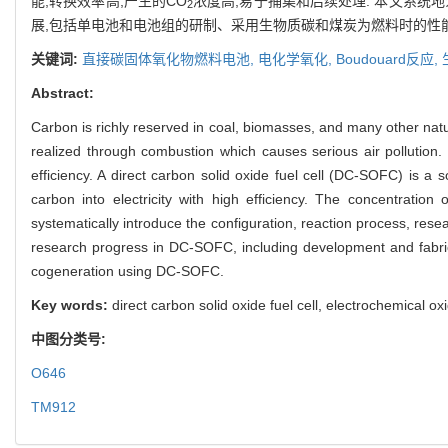
能,转换效率高,产生的CO
浓度高,易于捕集和后续处理. 本文系统地
2
展,包括单电池和电池组的研制、采用生物质碳和煤炭为燃料时的性能和
关键词:
直接碳固体氧化物燃料电池,
电化学氧化,
Boudouard反应,
Abstract:
Carbon is richly reserved in coal, biomasses, and many other natu
realized through combustion which causes serious air pollution. 
efficiency. A direct carbon solid oxide fuel cell (DC-SOFC) is a 
carbon into electricity with high efficiency. The concentratio
systematically introduce the configuration, reaction process, r
research progress in DC-SOFC, including development and fabrica
cogeneration using DC-SOFC.
Key words:
direct carbon solid oxide fuel cell, electrochemical o
中图分类号:
O646
TM912