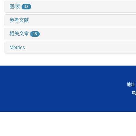
图/表
18
参考文献
相关文章
15
Metrics
地址
电