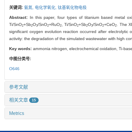
关键词:
氨氮,
电化学氧化,
钛基氧化物电极
Abstract:
In this paper, four types of titanium based metal 
Ti/SnO
+Sb
O
/SnO
+RuO
, Ti/SnO
+Sb
O
/SnO
+CeO
. The X
2
2
3
2
2
2
2
3
2
2
significant oxygen evolution reaction occurred after electrolytic
activity: the degradation of the simulated wastewater with high c
Key words:
ammonia nitrogen, electrochemical oxidation, Ti-bas
中图分类号:
O646
参考文献
相关文章
15
Metrics