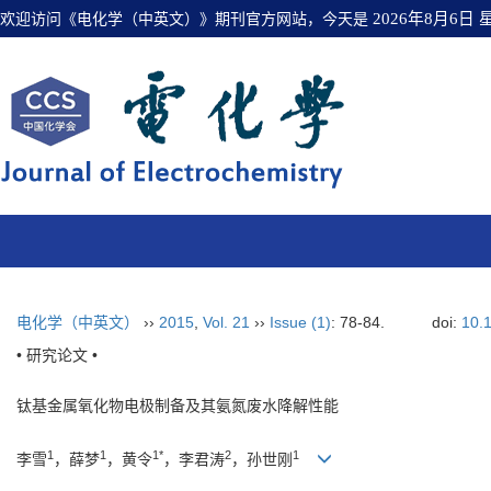
欢迎访问《电化学（中英文）》期刊官方网站，今天是
2026年8月6日
电化学（中英文）
››
2015
,
Vol. 21
››
Issue (1)
: 78-84.
doi:
10.
• 研究论文 •
钛基金属氧化物电极制备及其氨氮废水降解性能
1
1
1*
2
1
李雪
，薛梦
，黄令
，李君涛
，孙世刚