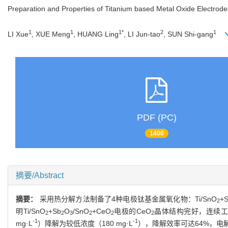
Preparation and Properties of Titanium based Metal Oxide Electro
1
1
1*
2
1
LI Xue
, XUE Meng
, HUANG Ling
, LI Jun-tao
, SUN Shi-gang
PDF (PC)
1400
摘要/Abstract
摘要：
采用热分解方法制备了4种电极钛基金属氧化物：Ti/SnO
+
2
明Ti/SnO
+Sb
O
/SnO
+CeO
电极的CeO
晶体结构完好，连续工
2
2
3
2
2
2
-1
-1
mg·L
）降解为较低浓度（180 mg·L
），降解效率可达64%，电