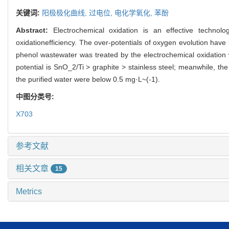
关键词:
阳极极化曲线,
过电位,
电化学氧化,
苯酚
Abstract:
Electrochemical oxidation is an effective techno
oxidationefficiency. The over-potentials of oxygen evolution have
phenol wastewater was treated by the electrochemical oxidation w
potential is SnO_2/Ti > graphite > stainless steel; meanwhile, t
the purified water were below 0.5 mg·L~(-1).
中图分类号:
X703
参考文献
相关文章
15
Metrics