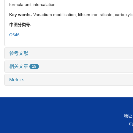
formula unit intercalation.
Key words:
Vanadium modification, lithium iron silicate, carboxyli
中图分类号:
O646
参考文献
相关文章
15
Metrics
地址
电