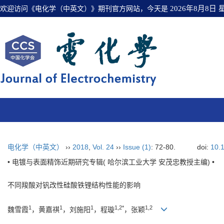
欢迎访问《电化学（中英文）》期刊官方网站，今天是
2026年8月8日
电化学（中英文）
››
2018
,
Vol. 24
››
Issue (1)
: 72-80.
doi:
10.
• 电镀与表面精饰近期研究专辑( 哈尔滨工业大学 安茂忠教授主编) •
不同羧酸对钒改性硅酸铁锂结构性能的影响
1
1
1
1,2*
1,2
魏雪霞
，黄嘉祺
，刘施阳
，程璇
，张颖