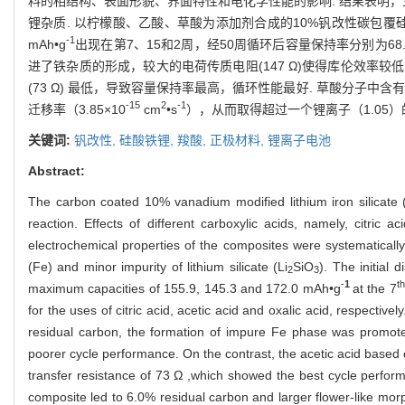
料的相结构、表面形貌、界面特性和电化学性能的影响. 结果表明，
锂杂质. 以柠檬酸、乙酸、草酸为添加剂合成的10%钒改性碳包覆硅酸铁锂在
-1
mAh•g
出现在第7、15和2周，经50周循环后容量保持率分别为68
进了铁杂质的形成，较大的电荷传质电阻(147 Ω)使得库伦效
(73 Ω) 最低，导致容量保持率最高，循环性能最好. 草酸分
-15
2
-1
迁移率（3.85×10
cm
•s
），从而取得超过一个锂离子（1.05）
关键词:
钒改性,
硅酸铁锂,
羧酸,
正极材料,
锂离子电池
Abstract:
The carbon coated 10% vanadium modified lithium iron silicate 
reaction. Effects of different carboxylic acids, namely, citric a
electrochemical properties of the composites were systematically
(Fe) and minor impurity of lithium silicate (Li
SiO
). The initial
2
3
-
1
th
maximum capacities of 155.9, 145.3 and 172.0 mAh•g
at the 7
for the uses of citric acid, acetic acid and oxalic acid, respectiv
residual carbon, the formation of impure Fe phase was promoted
poorer cycle performance. On the contrast, the acetic acid based 
transfer resistance of 73 Ω ,which showed the best cycle perform
composite led to 6.0% residual carbon and larger flower-like morph