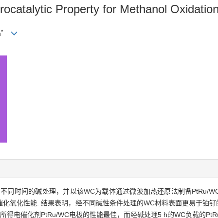
trocatalytic Property for Methanol Oxidati
*
n
不同时间的碱处理，并以该WC为载体通过微波加热还原法制备PtRu/WC
氧化性能. 结果表明，经不同碱性条件处理的WC材料表面更易于铂钌的负载
电催化剂PtRu/WC电极的性能最佳，而经碱处理5 h的WC负载的PtR