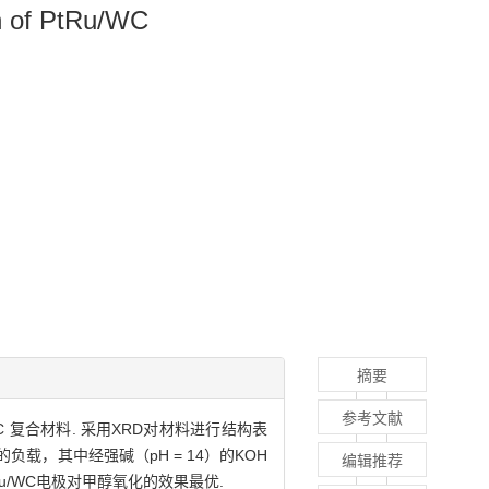
on of PtRu/WC
摘要
参考文献
 复合材料. 采用XRD对材料进行结构表
，其中经强碱（pH = 14）的KOH
编辑推荐
u/WC电极对甲醇氧化的效果最优.