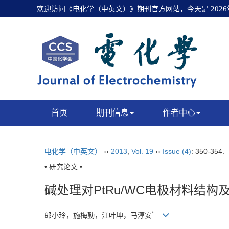
欢迎访问《电化学（中英文）》期刊官方网站，今天是
202
首页
期刊信息
作者中心
电化学（中英文）
››
2013
,
Vol. 19
››
Issue (4)
: 350-354.
• 研究论文 •
碱处理对PtRu/WC电极材料结
*
郎小玲，施梅勤，江叶坤，马淳安