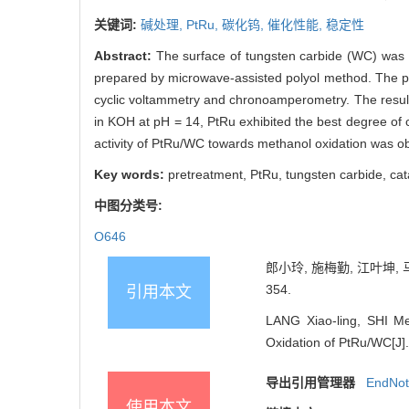
关键词:
碱处理,
PtRu,
碳化钨,
催化性能,
稳定性
Abstract:
The surface of tungsten carbide (WC) was 
prepared by microwave-assisted polyol method. The ph
cyclic voltammetry and chronoamperometry. The resul
in KOH at pH = 14, PtRu exhibited the best degree of cr
activity of PtRu/WC towards methanol oxidation was ob
Key words:
pretreatment, PtRu, tungsten carbide, cata
中图分类号:
O646
郎小玲, 施梅勤, 江叶坤, 
354.
引用本文
LANG Xiao-ling, SHI Me
Oxidation of PtRu/WC[J].
导出引用管理器
EndNo
使用本文