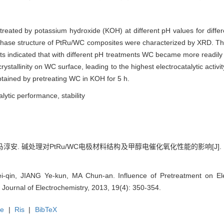
treated by potassium hydroxide (KOH) at different pH values for diff
ase structure of PtRu/WC composites were characterized by XRD. The e
ts indicated that with different pH treatments WC became more readil
ystallinity on WC surface, leading to the highest electrocatalytic acti
tained by pretreating WC in KOH for 5 h.
lytic performance, stability
马淳安. 碱处理对PtRu/WC电极材料结构及甲醇电催化氧化性能的影响[J]. 电化学（
i-qin, JIANG Ye-kun, MA Chun-an. Influence of Pretreatment on Elec
 Journal of Electrochemistry, 2013, 19(4): 350-354.
te
|
Ris
|
BibTeX