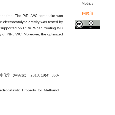
Metrics
回顶部
erent time. The PtRu/WC composite was
lectrocatalytic activity was tested by
y supported on PtRu. When treating WC
vity of PtRu/WC. Moreover, the optimized
中英文）, 2013, 19(4): 350-
trocatalytic Property for Methanol