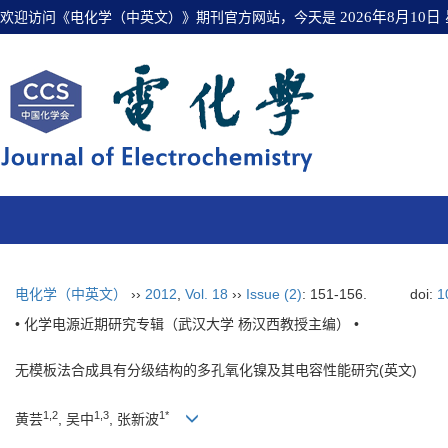
欢迎访问《电化学（中英文）》期刊官方网站，今天是
2026年8月10日
电化学（中英文）
››
2012
,
Vol. 18
››
Issue (2)
: 151-156.
doi:
1
• 化学电源近期研究专辑（武汉大学 杨汉西教授主编） •
无模板法合成具有分级结构的多孔氧化镍及其电容性能研究(英文)
1,2
1,3
1*
黄芸
, 吴中
, 张新波