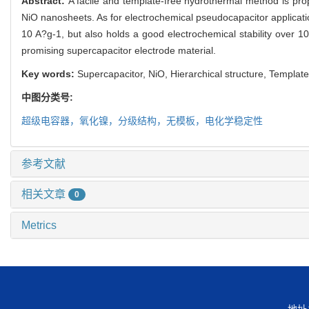
Abstract:
A facile and template-free hydrothermal method is prop
NiO nanosheets. As for electrochemical pseudocapacitor applicati
10 A?g-1, but also holds a good electrochemical stability over 1
promising supercapacitor electrode material.
Key words:
Supercapacitor, NiO, Hierarchical structure, Template-
中图分类号:
超级电容器，氧化镍，分级结构，无模板，电化学稳定性
参考文献
相关文章
0
Metrics