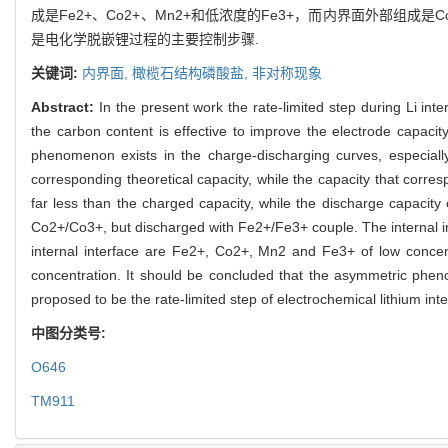
成是Fe2+、Co2+、Mn2+和低浓度的Fe3+，而内界面外部组成
是电化学脱嵌锂过程的主要控制步骤.
关键词:
内界面,
橄榄石结构磷酸盐,
非对称现象
Abstract:
In the present work the rate-limited step during Li int
the carbon content is effective to improve the electrode capacity
phenomenon exists in the charge-discharging curves, especiall
corresponding theoretical capacity, while the capacity that corr
far less than the charged capacity, while the discharge capacity
Co2+/Co3+, but discharged with Fe2+/Fe3+ couple. The internal in
internal interface are Fe2+, Co2+, Mn2 and Fe3+ of low concen
concentration. It should be concluded that the asymmetric phenom
proposed to be the rate-limited step of electrochemical lithium inte
中图分类号:
O646
TM911