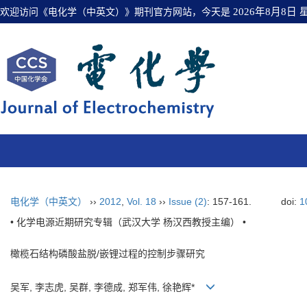
欢迎访问《电化学（中英文）》期刊官方网站，今天是
2026年8月8日
电化学（中英文）
››
2012
,
Vol. 18
››
Issue (2)
: 157-161.
doi:
1
• 化学电源近期研究专辑（武汉大学 杨汉西教授主编） •
橄榄石结构磷酸盐脱/嵌锂过程的控制步骤研究
吴军, 李志虎, 吴群, 李德成, 郑军伟, 徐艳辉*