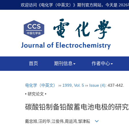
欢迎访问《电化学（中英文）》期刊官方网站，今天是
202
首页
期刊信息
作者中心
电化学（中英文）
››
1999
,
Vol. 5
››
Issue (4)
: 437-442.
• 研究论文 •
碳酸铅制备铅酸蓄电池电极的研究
戴忠旭,汪的华,江俊伟,周运鸿,邹津耘