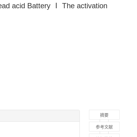
ead acid Battery Ⅰ The activation
摘要
参考文献