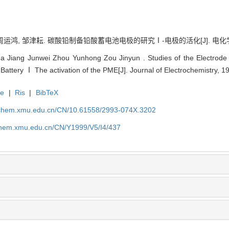
周运鸿, 邹津耘. 碳酸铅制备铅酸蓄电池电极的研究Ⅰ-电极的活化[J]. 电化学（中英文
 Jiang Junwei Zhou Yunhong Zou Jinyun . Studies of the Electrode 
Battery Ⅰ The activation of the PME[J]. Journal of Electrochemistry, 1
te
|
Ris
|
BibTeX
rochem.xmu.edu.cn/CN/10.61558/2993-074X.3202
ochem.xmu.edu.cn/CN/Y1999/V5/I4/437