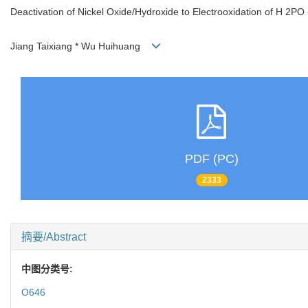
Deactivation of Nickel Oxide/Hydroxide to Electrooxidation of H 2PO -
Jiang Taixiang * Wu Huihuang
PDF (PC)
2333
摘要/Abstract
中图分类号:
O646